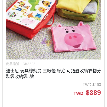
商品編號：
Di43895
迪士尼 玩具總動員 三眼怪 綠底 可摺疊收納衣物分
裝袋收納袋s號
TWD
$
460
$
389
TWD