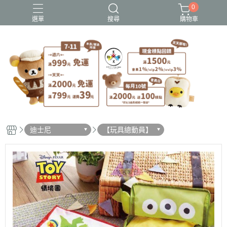
0
選單
搜尋
購物車
史努比歐拉夫
吉伊卡哇
憂傷馬戲團
拉拉熊
迪士尼-玩具總動員
迪士尼
【玩具總動員】