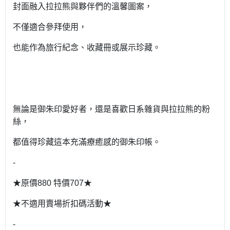
封面融入拉拉熊與夥伴們的溫馨圖案，
不僅適合參拜使用，
也能作為旅行紀念、收藏冊或展示珍藏。
無論是御朱印愛好者，還是喜歡日系雜貨與拉拉熊的粉
絲，
都值得珍藏這本充滿療癒感的御朱印帳。
-
★原價880 特價707★
★不適用賣場折扣碼活動★
-