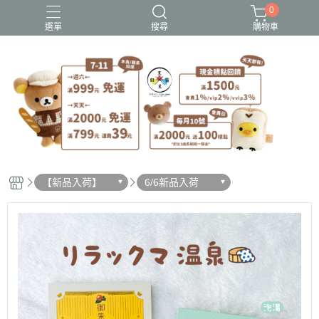
0
選單
搜尋
購物車
史努比歐拉夫
吉伊卡哇
憂傷馬戲團
拉拉熊
迪士尼-玩具總動員
【新品入荷】
6/6新品入荷