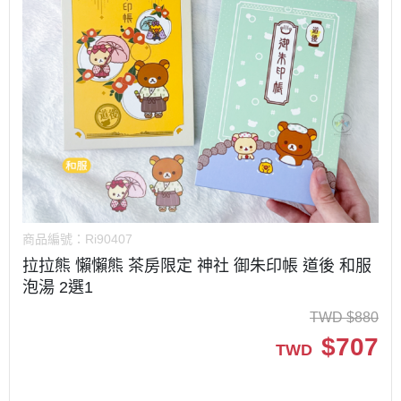
商品編號：
Ri90407
拉拉熊 懶懶熊 茶房限定 神社 御朱印帳 道後 和服
泡湯 2選1
TWD
$
880
$
707
TWD