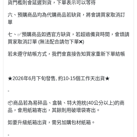
貨門檻則會延遲到貨，下單表示可以等待
六、預購商品均為代購商品若缺貨，將會請買家取消訂
單
七、✅預購商品如遇官方缺貨，若超過備貨時間，會煩請
買家取消訂單 (無法配合請勿下單❌)
若未遵守結帳方式，我們會直接告知買家重新下單結帳
★2026年6月下旬發售, 約10-15個工作天出貨★
-
📦商品若為易碎品、盒裝、特大抱枕(40公分以上)的商
品，會用紙箱寄出，其餘則用破壞袋寄出。
如要升級紙箱出貨，需另加購包材紙箱。
-