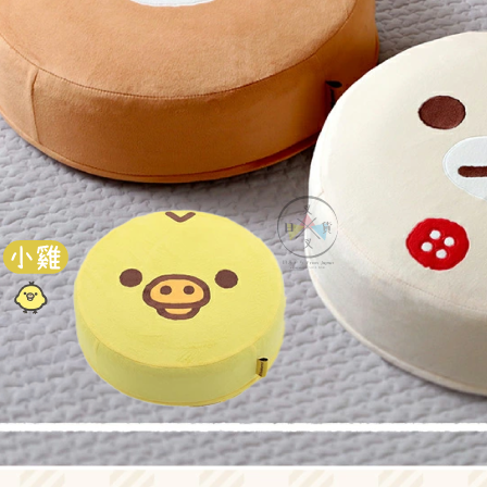
3月 經典復古單寧牛仔
DECOLE 聖誕節
2月 草莓甜點咖啡系列
DECOLE 干支虎年
系列
DECOLE 2021牛年
DECOLE 2020鼠年
吊飾、沙包、場景
DECOLE 擴香石
夾、眼鏡盒
DECOLE 其他
周邊