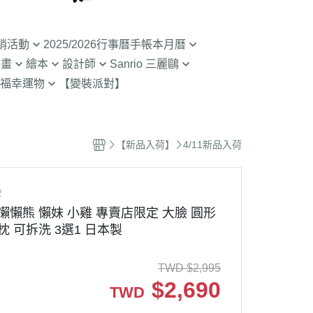
銷活動
2025/2026行事曆手帳本月曆
動畫
繪本
設計師
Sanrio 三麗鷗
入荷】特價至8/9截
清倉99元起! 2026行事曆手帳本
福幸運物
【變裝派對】
月曆
二
SOU SOU京都品牌
【Sanrio-凱蒂貓 Kitty】
山達摩
拉熊 買1送1
2.9折起!2025年行事曆手帳本月
限定
哇 專賣店限定
不二家 PEKO
【Sanrio-雙子星 KIKILALA】
曆
 糖果罐 空罐特價
哇
杯緣子 杯緣子女孩OL小姐
【Sanrio-庫洛米 美樂蒂
【新品入荷】
4/11新品入荷
63元起出清 過期行事曆手帳本月
Melody】
The Bears School
宇宙人CRAFTHOLIC
曆
空罐特價199-售完
【Sanrio-蛋黃哥】
鼠
拉
2
【Sanrio-布丁狗 大耳狗 帕恰
Bears彩虹熊
懶懶熊 懶妹 小雞 專賣店限定 大臉 圓形
狗】
枕 可拆洗 3選1 日本製
魔女宅急便 神隱少
 米菲 米飛兔
【Sanrio-人魚漢頓 酷企鵝 大眼
.Brabapapa
蛙】
TWD
$
2,995
團
$
2,690
TWD
精靈 屁桃 醜比頭