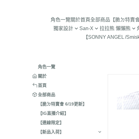
角色一覽
關於
首頁
全部商品
【脆ㄉ特賣會 
獨家設計
San-X
拉拉熊 懶懶熊
【SONNY ANGEL /Smis
2024年聖誕節
趴趴熊/烤焦麵包/阿福柔/甜點貓
拉拉熊 懶懶熊 專賣店限
角落生物 
2025蛇年迎新春
憂傷馬戲團
現貨-拉拉熊 懶懶熊 (8/4
2026年9
意志薄弱醬
2026年12月 正月羊年
2025年11
角色一覽
豆腐鯊
2026年10月 一起旅行/麵
2025年9
關於
跳跳小雞
2026年9月 馬卡龍萬聖節
2025年8
首頁
典復刻/心心相印
2025年5
全部商品
2026年8月 一番賞/四季
2025年3
【脆ㄉ特賣會 6/19更新】
活雜貨
【IG直播介紹】
2024年1
2026年7月 實驗室
【連線限定】
2024年1
2026年5月 一番賞/黑白
號/拉麵職
【新品入荷】