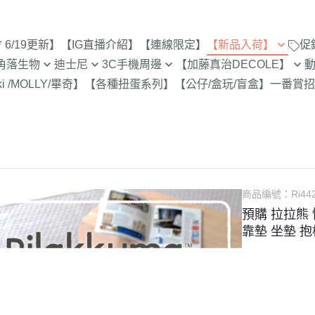
6/19更新】
【IG直播介紹】
【連線限定】
【新品入荷】
促
角落生物
迪士尼
3C手機周邊
【加藤真治DECOLE】
8/1新品入荷
9折【8/1新品
ki /MOLLY/畢奇】
【各種扭蛋系列】
【公仔/盒玩/盲盒】
一番賞
招
止
定
專賣店限定
【達菲雪莉枚畫家貓.Duffy
【iPhone 17Pro Max/Air專用保
DECOLE 萬聖節派對廣場
史努比/歐拉夫
西村裕
7/25新品入荷
Shelliemay Gelatoni】
護殼周邊】
招財貓富士
脆的特賣會 拉
更新)
月 心心相印
DECOLE 日本各地旅遊
史努比 專賣店
吉伊卡
7/18新品入荷
【玩具總動員】
【iPhone 17Pro/17專用保護殼
史努比 玻璃
月 SAN-X宇宙
DECOLE 花之國的愛麗絲
哆啦A夢
吉伊卡
7/11新品入荷
周邊】
300-售完為止
【公主系列】
包坊
月 萬聖節變裝
DECOLE 南方島嶼度假
蠟筆小新
小熊學校 
7/4新品入荷
【iPhone 16Pro Max/Plus專用
玻璃 糖果罐 
【怪獸大學 怪獸電力公司】
派對/經
月 企鵝湖
DECOLE 新婚快樂
湯姆貓與傑利
卡娜赫
6/27新品入荷
商品編號：
Ri44
保護殼周邊】
為止
【愛麗絲】
月 夢想成真
DECOLE 新生寶寶
櫻桃小丸子
Care 
預購 拉拉熊 
6/20新品入荷
【iPhone 16Pro/16專用保護殼
配色/生
【小熊維尼】
靠墊 坐墊 抱
月 進化論
DECOLE 女兒節
宮崎駿 龍貓 
Miffy
周邊】
6/13新品入荷
【小飛象】
女
2月 變裝蛇年
DECOLE 巧克力萬歲
泡泡先生
【iPhone 15Pro Max/Plus專用
6/6新品入荷
【米奇米妮】
美少女戰士
保護殼周邊】
0月 日常隨筆畫/表情符
DECOLE 招福兔年
野貓軍
5/30新品入荷
設計
人
【奇奇蒂蒂 唐老鴨黛西】
小小兵
【iPhone 15Pro/15專用保護殼
DECOLE 大野狼與小紅帽
植物小
5/23新品入荷