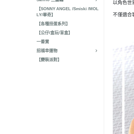
以角色世
收藏
2022年4
【SONNY ANGEL /Smiski /MOL
保暖小物
不僅適合
LY/畢奇】
2022年3
文具
【各種扭蛋系列】
2022年3
【公仔/盒玩/盲盒】
廚房用具/餐具
2021年1
一番賞
飾品、美妝產品
2021年1
招福幸運物
旅行用品
2021年1
【變裝派對】
居家收納 裝飾
2021年9
洗漱衛浴用品
2021年4
服飾配件
2021年4
其他
2021年2
嬰兒 阿卡將
2021年2
2020年4
2020年4