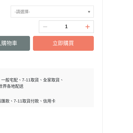
慕敏家族 Moomin
-請選擇-
卡丘/動物森友會/
sand 貓福珊迪
SAMARU
竺鼠車車
入購物車
立即購買
一般宅配
7-11取貨
全家取貨
世界各地配送
帳匯款
7-11取貨付款
信用卡