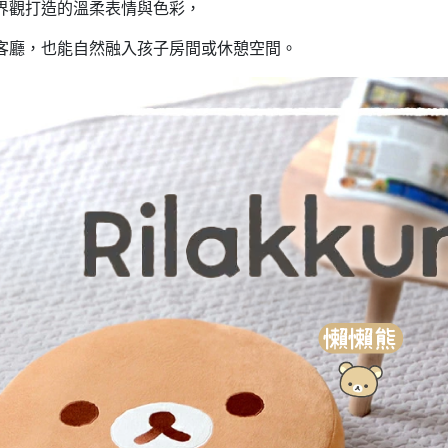
界觀打造的溫柔表情與色彩，
DECOLE 三毛貓酒吧
月 10周年全員集合
DECOLE 西瓜天堂
客廳，也能自然融入孩子房間或休憩空間。
月 10周年海底世界
DECOLE 咖啡廳系列
月 10周年變裝柴犬
DECOLE 秋季特產
1月 甜點店
DECOLE 旅貓
2月 戲院爆米花
DECOLE 商店街 植物咖啡廳
2月 恐龍的回憶
DECOLE 商店街 中華料理
月 美式速食店
DECOLE 商店街 咖啡廳
月 公園玩耍
DECOLE 商店街 壽司店
月 水果假期
DECOLE 南瓜收穫祭
月 花叢相遇兔兔
DECOLE 萬聖節南瓜王國
月 棉花糖樂園
DECOLE 昭和聖誕派對
月 露營登山系列
DECOLE 耶誕市集
月 炸豬排餐系列
DECOLE 萬聖節百鬼夜行派對