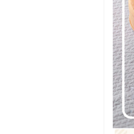
2020年0
2020年0
貓咪三兄妺
睡衣派對
絨毛玩偶、
包包、票卡
手機、耳機
保暖小物
文具
餐具
其他