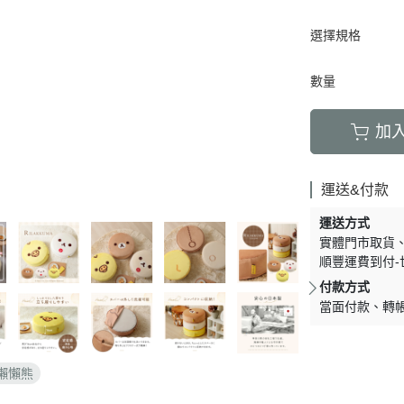
周邊】
月 天使偶像
【史迪奇 瑪麗貓 獅子王 101忠
芝麻街
DECOLE 檸檬季
嚕嚕米 
5/16新品入荷
草/四季
狗 小姐與流氓 小飛俠】
選擇規格
【iPhone 14Pro Max/Plus專用
月 生鮮超市
精靈寶可夢皮
DECOLE 賞月派對
mofu
5/9新品入荷
/美妝雜
保護殼周邊】
瑪莉歐
DECOLE 豐收秋季
兔丸 U
5/2新品入荷
數量
【iPhone 14Pro/14專用保護殼
鬼滅之刃
Mister Donut 甜甜圈
DECOLE 貓咪寫真
確幸日常
周邊】
PUI PUI 天
加
DECOLE 小春茶屋
【iPhone 13專用保護殼周邊】
2月 變裝龍年
哥吉拉
DECOLE 雨天漫步
變裝招財
【iPhone 12/12pro專用保護殼周
1月 草莓蛋糕聖誕節
運送&付款
DECOLE 端午節
邊】
1月 寶寶幼兒園
誕派對/
DECOLE 風神雷神貓
運送方式
【AirPods 1/2/3/4/PRO1/PRO2
0月 療癒國度第二彈/料
實體門市取貨
宇宙
保護套】
DECOLE 夏季庭院
順豐運費到付-
肥嘟嘟麻糬
an-x宇
【iPhone 11/11pro/XR專用保護
DECOLE 春天的公園
付款方式
月 扮鬼萬聖節
照
殼周邊】
當面付款
轉
DECOLE 松足神社
月 外星人來襲
ut甜甜圈/
【iPhone X專用保護殼周邊】
DECOLE 大吉大利
聖節變
 祭典
【iPhone SE/8/7專用保護殼周
DECOLE 大眾浴場
懶懶熊
月 花仙子
邊】
DECOLE 柚子湯屋