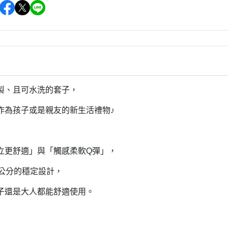
雜貨/聯
月 31冰淇淋聯名
【iPhone 6/6s專用保護殼周邊】
DECOLE 柚子日和
月 療癒表情
【APPLE WATCH/AirTag保護套
DECOLE 房間裝飾
周邊】
月 豬排美食公園
世界
DECOLE 滿月團圓
【夾式手機指環扣.附手機背帶】
2月 居家辦公小物
辦公室雜
情
DECOLE 午後貓咪
【行動電源】
2月 熊熊咖啡館
DECOLE 賞櫻之旅
2月 奢華下午茶
製、且可水洗的套子，
小清新咖
DECOLE 月見旅店
月 2022聖誕節
作為孩子或是親友的新生活禮物♪
DECOLE 草莓季
1月 寶寶托嬰中心
年/一番
DECOLE 招福文具
0月 變裝愛麗絲
DECOLE 草莓咖啡廳
立更舒適」與「觸感柔軟Q彈」，
/拉麵職
0月 經典回顧系列
DECOLE 節分祭
6公分的穩定設計，
月 療癒國度
DECOLE 櫻花盛開
場景
月 幽靈遊樂園
子還是大人都能舒適使用。
DECOLE 休閒花園農場
遛娃包
月 星空列車
DECOLE 貝貓
月 鳥類好朋友