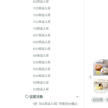
2026年4月 懶妹特輯
8/1新品入荷
2024年8
2026年3月 蜜茶熊 幸運
7/25新品入荷
2024年7
配色/櫻花盛開/san-x小鎮
7/18新品入荷
2024年5月
貨
7/11新品入荷
2024年3月 
7/4新品入荷
2026年2月 笑臉迎人/小
聯名
6/27新品入荷
2026年1月 一番賞
2023年1
6/20新品入荷
2025年12月 變裝馬年/
2023年1
6/13新品入荷
貓/愛漂亮/燙布貼風格
6/6新品入荷
2023年1
2025年11月 蜂蜜森林聖
5/30新品入荷
2023年1
羔羊毛/居家好物/SAN-X
5/23新品入荷
理小天才/
2025年10月 等你回家/s
5/16新品入荷
2023年9
宙/壽司職人/禮盒組/寫真
5/9新品入荷
2023年8
2025年9月 Mister Don
5/2新品入荷
基礎款/開學雜貨/萬
2023年7月
促銷活動
拉拉熊
裝/2026行事曆
2023年4
9折【8/1新品入荷】特價至8/9截止