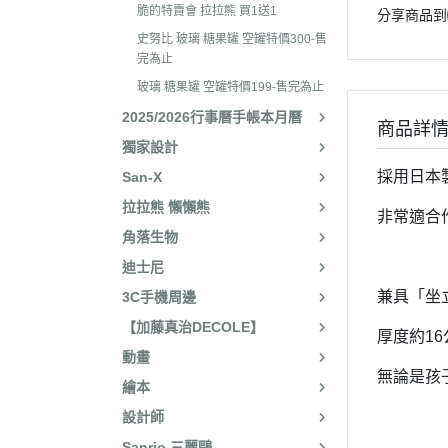
2025年8月 一番賞/廚房
2023年3
脆的特賣會 拉拉熊 買1送1
分享商品到
名文具/Y2K
史努比 玻璃 糖果罐 空罐特價300-售
2023年2
2025年7月 電玩遊戲
完為止
2023年2
玻璃 糖果罐 空罐特價199-售完為止
2025年5月 一番賞/花花
2022年1
2025/2026行事曆手帳本月曆
2025年3月 雨過天晴/
商品詳
2022年1
獨家設計
貨/復刻
2022年1
採用日本
San-X
2025年2月 懶妹小惡魔/
拉拉熊 懶懶熊
2022年11
啡館
非常適合
角落生物
2022年1
2024年12月 療癒小窩/蛇
迪士尼
賞
2022年1
兼具「坐
3C手機周邊
2024年10月 小確幸日常
2022年1
【加藤真治DECOLE】
人/表情符號/Y2K回顧
厚度約1
2022年7
動畫
絨毛玩偶、吊飾、沙包、
2022年7
無論是孩
繪本
包包、票卡夾、眼鏡盒、
2022年6
設計師
手機、耳機、電腦周邊
2022年4
Sanrio 三麗鷗