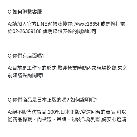
Q:如何聯繫客服
A:請加入官方LINE@帳號搜尋:@wxc1865h或是撥打電
話02-26309188 說明您想表達的問題即可
Q:你們有店面嗎?
A:目前是工作室的形式,歡迎營業時間內來現場挖寶,來之
前建議先詢問唷!
Q:你們商品是日本正版的嗎? 如何證明呢?
A:絕不販售仿冒品,100%日本正版,空運回台的商品,可以
從商品標籤、內標籤、吊牌、包裝作為判斷,請安心選購