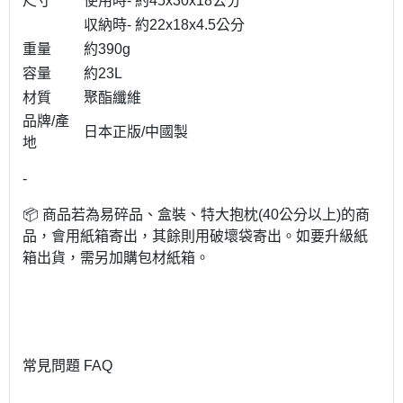
尺寸
使用時- 約45x30x18公分
収納時- 約22x18x4.5公分
重量
約390g
容量
約23L
材質
聚酯纖維
品牌/產
日本正版/中國製
地
-
📦 商品若為易碎品、盒裝、特大抱枕(40公分以上)的商
品，會用紙箱寄出，其餘則用破壞袋寄出。如要升級紙
箱出貨，需另加購包材紙箱。
常見問題 FAQ