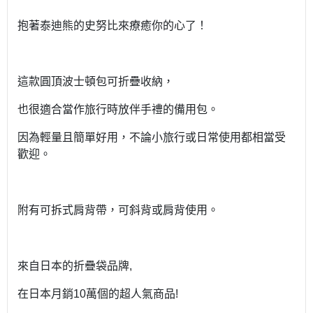
抱著泰迪熊的史努比來療癒你的心了！
這款圓頂波士頓包可折疊收納，
也很適合當作旅行時放伴手禮的備用包。
因為輕量且簡單好用，不論小旅行或日常使用都相當受
歡迎。
附有可拆式肩背帶，可斜背或肩背使用。
來自日本的折疊袋品牌,
在日本月銷10萬個的超人氣商品!