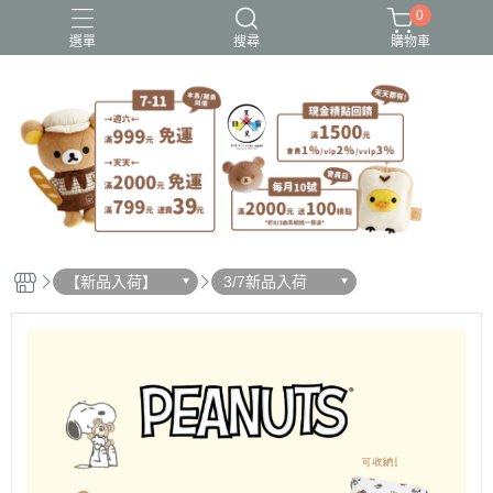
0
選單
搜尋
購物車
史努比歐拉夫
吉伊卡哇
憂傷馬戲團
拉拉熊
迪士尼-玩具總動員
【新品入荷】
3/7新品入荷