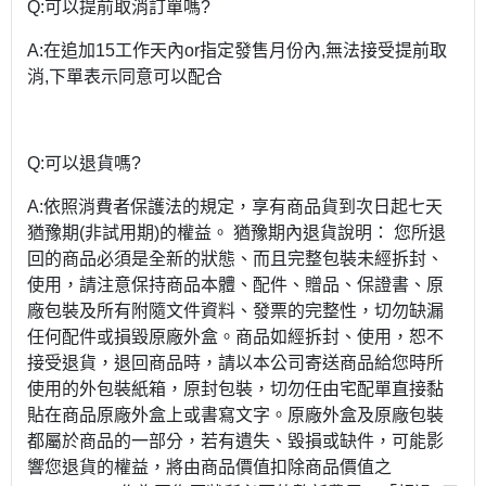
Q:可以提前取消訂單嗎?
A:在追加15工作天內or指定發售月份內,無法接受提前取
消,下單表示同意可以配合
Q:可以退貨嗎?
A:依照消費者保護法的規定，享有商品貨到次日起七天
猶豫期(非試用期)的權益。 猶豫期內退貨說明： 您所退
回的商品必須是全新的狀態、而且完整包裝未經拆封、
使用，請注意保持商品本體、配件、贈品、保證書、原
廠包裝及所有附隨文件資料、發票的完整性，切勿缺漏
任何配件或損毀原廠外盒。商品如經拆封、使用，恕不
接受退貨，退回商品時，請以本公司寄送商品給您時所
使用的外包裝紙箱，原封包裝，切勿任由宅配單直接黏
貼在商品原廠外盒上或書寫文字。原廠外盒及原廠包裝
都屬於商品的一部分，若有遺失、毀損或缺件，可能影
響您退貨的權益，將由商品價值扣除商品價值之