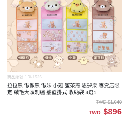
商品編號：
Ri-1526
拉拉熊 懶懶熊 懶妹 小雞 蜜茶熊 思夢樂 專賣店限
定 絨毛大頭刺繡 牆壁掛式 收納袋 4選1
TWD
$
1,040
$
896
TWD