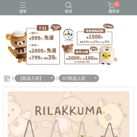
0
選單
搜尋
購物車
史努比歐拉夫
吉伊卡哇
憂傷馬戲團
拉拉熊
迪士尼-玩具總動員
【新品入荷】
3/7新品入荷