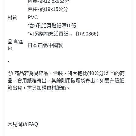
內頁- 約12.5x9公分
包裝- 約19x15公分
材質
PVC
*含6孔活頁貼紙簿10張
*可另購補充活頁紙→【Ri90366】
品牌/產
日本正版/中國製
地
-
📦 商品若為易碎品、盒裝、特大抱枕(40公分以上)的商
品，會用紙箱寄出，其餘則用破壞袋寄出。如要升級紙
箱出貨，需另加購包材紙箱。
常見問題 FAQ