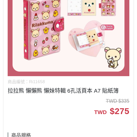
商品編號：
Ri11658
拉拉熊 懶懶熊 懶妹特輯 6孔活頁本 A7 貼紙簿
TWD
$
335
$
275
TWD
商品規格