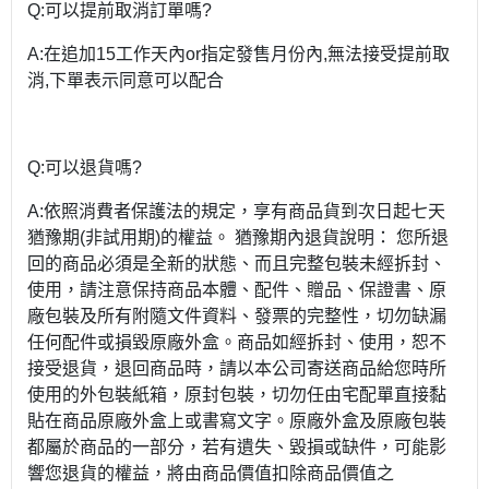
Q:可以提前取消訂單嗎?
A:在追加15工作天內or指定發售月份內,無法接受提前取
消,下單表示同意可以配合
Q:可以退貨嗎?
A:依照消費者保護法的規定，享有商品貨到次日起七天
猶豫期(非試用期)的權益。 猶豫期內退貨說明： 您所退
回的商品必須是全新的狀態、而且完整包裝未經拆封、
使用，請注意保持商品本體、配件、贈品、保證書、原
廠包裝及所有附隨文件資料、發票的完整性，切勿缺漏
任何配件或損毀原廠外盒。商品如經拆封、使用，恕不
接受退貨，退回商品時，請以本公司寄送商品給您時所
使用的外包裝紙箱，原封包裝，切勿任由宅配單直接黏
貼在商品原廠外盒上或書寫文字。原廠外盒及原廠包裝
都屬於商品的一部分，若有遺失、毀損或缺件，可能影
響您退貨的權益，將由商品價值扣除商品價值之