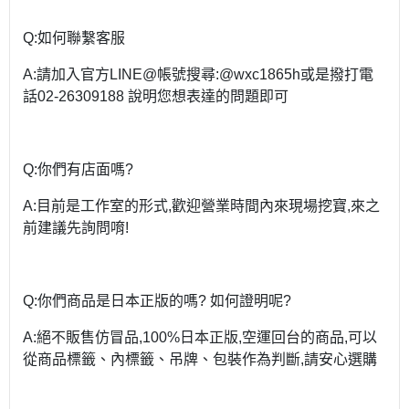
Q:如何聯繫客服
A:請加入官方LINE@帳號搜尋:@wxc1865h或是撥打電
話02-26309188 說明您想表達的問題即可
Q:你們有店面嗎?
A:目前是工作室的形式,歡迎營業時間內來現場挖寶,來之
前建議先詢問唷!
Q:你們商品是日本正版的嗎? 如何證明呢?
A:絕不販售仿冒品,100%日本正版,空運回台的商品,可以
從商品標籤、內標籤、吊牌、包裝作為判斷,請安心選購