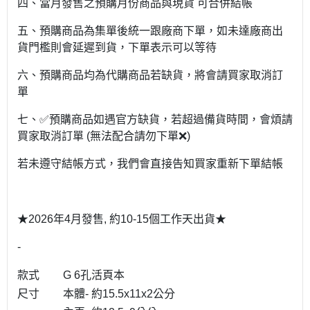
四、當月發售之預購月份商品與現貨 可合併結帳
五、預購商品為集單後統一跟廠商下單，如未達廠商出
貨門檻則會延遲到貨，下單表示可以等待
六、預購商品均為代購商品若缺貨，將會請買家取消訂
單
七、✅預購商品如遇官方缺貨，若超過備貨時間，會煩請
買家取消訂單 (無法配合請勿下單❌)
若未遵守結帳方式，我們會直接告知買家重新下單結帳
★2026年4月發售, 約10-15個工作天出貨★
-
款式
G 6孔活頁本
尺寸
本體- 約15.5x11x2公分