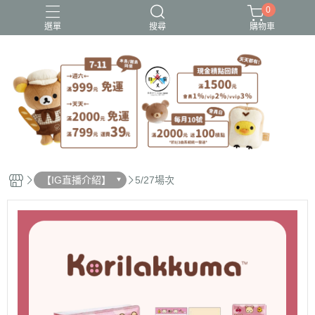
0
選單
搜尋
購物車
史努比歐拉夫
吉伊卡哇
憂傷馬戲團
拉拉熊
迪士尼-玩具總動員
【IG直播介紹】
5/27場次