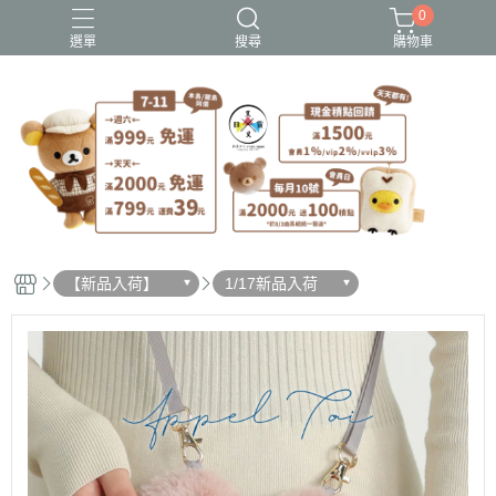
0
選單
搜尋
購物車
史努比歐拉夫
吉伊卡哇
憂傷馬戲團
拉拉熊
迪士尼-玩具總動員
【新品入荷】
1/17新品入荷