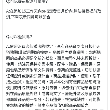
Q:可以提前取消訂單嗎?
A:在追加15工作天內or指定發售月份內,無法接受提前取
消,下單表示同意可以配合
Q:可以退貨嗎?
A:依照消費者保護法的規定，享有商品貨到次日起七天
猶豫期(非試用期)的權益。 猶豫期內退貨說明： 您所退
回的商品必須是全新的狀態、而且完整包裝未經拆封、
使用，請注意保持商品本體、配件、贈品、保證書、原
廠包裝及所有附隨文件資料、發票的完整性，切勿缺漏
任何配件或損毀原廠外盒。商品如經拆封、使用，恕不
接受退貨，退回商品時，請以本公司寄送商品給您時所
使用的外包裝紙箱，原封包裝，切勿任由宅配單直接黏
貼在商品原廠外盒上或書寫文字。原廠外盒及原廠包裝
都屬於商品的一部分，若有遺失、毀損或缺件，可能影
響您退貨的權益，將由商品價值扣除商品價值之