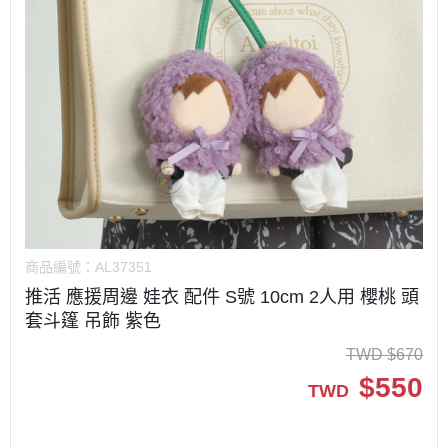
商品編號：
AL37351
推活 應援周邊 娃衣 配件 S號 10cm 2人用 櫻桃 頭
套斗篷 吊飾 紫色
TWD
$
670
$
550
TWD