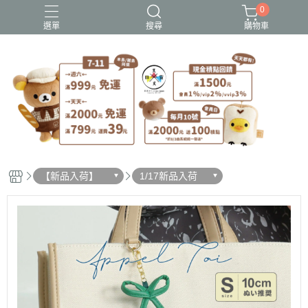
0
選單
搜尋
購物車
史努比歐拉夫
吉伊卡哇
憂傷馬戲團
拉拉熊
迪士尼-玩具總動員
【新品入荷】
1/17新品入荷