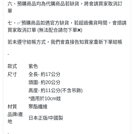
六、預購商品均為代購商品若缺貨，將會請買家取消訂
單
七、✅預購商品如遇官方缺貨，若超過備貨時間，會煩請
買家取消訂單 (無法配合請勿下單❌)
若未遵守結帳方式，我們會直接告知買家重新下單結帳
-
款式
紫色
尺寸
全長- 約17公分
頭圍- 約20公分
高度- 約11公分(不含吊飾)
*適用於10cm娃
材質
聚酯纖維
品牌/產
日本正版/中國製
地
-