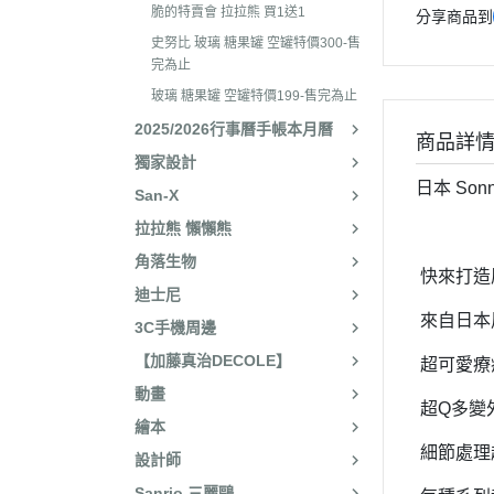
2025年8月 一番賞/廚房
2023年3
脆的特賣會 拉拉熊 買1送1
分享商品到
名文具/Y2K
史努比 玻璃 糖果罐 空罐特價300-售
2023年2
2025年7月 電玩遊戲
完為止
2023年2
玻璃 糖果罐 空罐特價199-售完為止
2025年5月 一番賞/花花
2022年1
2025/2026行事曆手帳本月曆
2025年3月 雨過天晴/
商品詳
2022年1
獨家設計
貨/復刻
日本 Son
2022年1
San-X
2025年2月 懶妹小惡魔/
拉拉熊 懶懶熊
2022年11
啡館
角落生物
2022年1
2024年12月 療癒小窩/蛇
快來打造屬
迪士尼
賞
2022年1
來自日本
3C手機周邊
2024年10月 小確幸日常
2022年1
【加藤真治DECOLE】
人/表情符號/Y2K回顧
超可愛療
2022年7
動畫
絨毛玩偶、吊飾、沙包、
超Q多變
2022年7
繪本
包包、票卡夾、眼鏡盒、
2022年6
細節處理
設計師
手機、耳機、電腦周邊
2022年4
Sanrio 三麗鷗