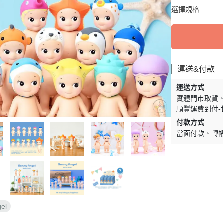
周邊】
月 天使偶像
【史迪奇 瑪麗貓 獅子王 101忠
芝麻街
DECOLE 檸檬季
嚕嚕米 
選擇規格
5/16新品入荷
草/四季
狗 小姐與流氓 小飛俠】
【iPhone 14Pro Max/Plus專用
月 生鮮超市
精靈寶可夢皮
DECOLE 賞月派對
mofu
5/9新品入荷
/美妝雜
保護殼周邊】
瑪莉歐
DECOLE 豐收秋季
兔丸 U
5/2新品入荷
【iPhone 14Pro/14專用保護殼
鬼滅之刃
Mister Donut 甜甜圈
DECOLE 貓咪寫真
確幸日常
周邊】
PUI PUI 天
運送&付款
DECOLE 小春茶屋
【iPhone 13專用保護殼周邊】
2月 變裝龍年
哥吉拉
運送方式
DECOLE 雨天漫步
變裝招財
【iPhone 12/12pro專用保護殼周
實體門市取貨
1月 草莓蛋糕聖誕節
DECOLE 端午節
邊】
順豐運費到付-
1月 寶寶幼兒園
誕派對/
付款方式
DECOLE 風神雷神貓
【AirPods 1/2/3/4/PRO1/PRO2
0月 療癒國度第二彈/料
當面付款
轉
宇宙
保護套】
DECOLE 夏季庭院
肥嘟嘟麻糬
an-x宇
【iPhone 11/11pro/XR專用保護
DECOLE 春天的公園
月 扮鬼萬聖節
照
殼周邊】
DECOLE 松足神社
月 外星人來襲
ut甜甜圈/
【iPhone X專用保護殼周邊】
DECOLE 大吉大利
聖節變
 祭典
【iPhone SE/8/7專用保護殼周
DECOLE 大眾浴場
el
月 花仙子
邊】
DECOLE 柚子湯屋