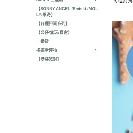
每種系列
收藏
2022年4
【SONNY ANGEL /Smiski /MOL
保暖小物
LY/畢奇】
2022年3
文具
【各種扭蛋系列】
2022年3
【公仔/盒玩/盲盒】
廚房用具/餐具
2021年1
一番賞
飾品、美妝產品
2021年1
招福幸運物
旅行用品
2021年1
【變裝派對】
居家收納 裝飾
2021年9
洗漱衛浴用品
2021年4
服飾配件
2021年4
其他
2021年2
嬰兒 阿卡將
2021年2
2020年4
2020年4