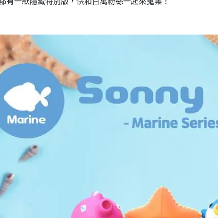
都有一款隱藏特別版，快和百萬粉絲一起來蒐集！
DECOLE 三毛貓酒吧
月 10周年全員集合
DECOLE 西瓜天堂
月 10周年海底世界
DECOLE 咖啡廳系列
月 10周年變裝柴犬
DECOLE 秋季特產
1月 甜點店
DECOLE 旅貓
2月 戲院爆米花
DECOLE 商店街 植物咖啡廳
2月 恐龍的回憶
DECOLE 商店街 中華料理
月 美式速食店
DECOLE 商店街 咖啡廳
月 公園玩耍
DECOLE 商店街 壽司店
月 水果假期
DECOLE 南瓜收穫祭
月 花叢相遇兔兔
DECOLE 萬聖節南瓜王國
月 棉花糖樂園
DECOLE 昭和聖誕派對
月 露營登山系列
DECOLE 耶誕市集
月 炸豬排餐系列
DECOLE 萬聖節百鬼夜行派對