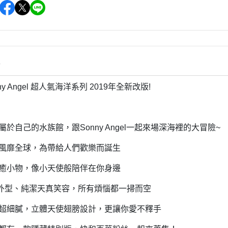
雜貨/聯
月 31冰淇淋聯名
【iPhone 6/6s專用保護殼周邊】
DECOLE 柚子日和
月 療癒表情
【APPLE WATCH/AirTag保護套
DECOLE 房間裝飾
周邊】
月 豬排美食公園
世界
DECOLE 滿月團圓
【夾式手機指環扣.附手機背帶】
2月 居家辦公小物
辦公室雜
情
DECOLE 午後貓咪
【行動電源】
2月 熊熊咖啡館
DECOLE 賞櫻之旅
ny Angel 超人氣海洋系列 2019年全新改版!
2月 奢華下午茶
小清新咖
DECOLE 月見旅店
月 2022聖誕節
DECOLE 草莓季
1月 寶寶托嬰中心
年/一番
於自己的水族館，跟Sonny Angel一起來場深海裡的大冒險~
DECOLE 招福文具
0月 變裝愛麗絲
風靡全球，為帶給人們歡樂而誕生
DECOLE 草莓咖啡廳
/拉麵職
0月 經典回顧系列
DECOLE 節分祭
癒小物，像小天使般陪伴在你身邊
月 療癒國度
DECOLE 櫻花盛開
場景
外型、純潔天真笑容，所有煩惱都一掃而空
月 幽靈遊樂園
DECOLE 休閒花園農場
遛娃包
月 星空列車
超細膩，立體天使翅膀設計，更讓你愛不釋手
DECOLE 貝貓
月 鳥類好朋友