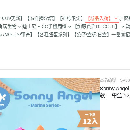
6/19更新】
【IG直播介紹】
【連線限定】
【新品入荷】
促
角落生物
迪士尼
3C手機周邊
【加藤真治DECOLE】
8/1新品入荷
9折【8/1新品
ki /MOLLY/畢奇】
【各種扭蛋系列】
【公仔/盒玩/盲盒】
一番賞
招
止
定
專賣店限定
【達菲雪莉枚畫家貓.Duffy
【iPhone 17Pro Max/Air專用保
DECOLE 萬聖節派對廣場
史努比/歐拉夫
西村裕
7/25新品入荷
Shelliemay Gelatoni】
護殼周邊】
招財貓富士
脆的特賣會 拉
更新)
月 心心相印
DECOLE 日本各地旅遊
史努比 專賣店
吉伊卡
7/18新品入荷
【玩具總動員】
【iPhone 17Pro/17專用保護殼
史努比 玻璃
月 SAN-X宇宙
DECOLE 花之國的愛麗絲
哆啦A夢
吉伊卡
7/11新品入荷
周邊】
300-售完為止
【公主系列】
包坊
月 萬聖節變裝
DECOLE 南方島嶼度假
蠟筆小新
小熊學校 
7/4新品入荷
【iPhone 16Pro Max/Plus專用
玻璃 糖果罐 
【怪獸大學 怪獸電力公司】
派對/經
月 企鵝湖
DECOLE 新婚快樂
湯姆貓與傑利
卡娜赫
6/27新品入荷
商品編號：
SA53
保護殼周邊】
為止
【愛麗絲】
月 夢想成真
DECOLE 新生寶寶
櫻桃小丸子
Care 
Sonny Ang
6/20新品入荷
【iPhone 16Pro/16專用保護殼
配色/生
【小熊維尼】
款 一中盒 1
月 進化論
DECOLE 女兒節
宮崎駿 龍貓 
Miffy
周邊】
6/13新品入荷
【小飛象】
女
2月 變裝蛇年
DECOLE 巧克力萬歲
泡泡先生
【iPhone 15Pro Max/Plus專用
6/6新品入荷
【米奇米妮】
美少女戰士
保護殼周邊】
0月 日常隨筆畫/表情符
DECOLE 招福兔年
野貓軍
5/30新品入荷
設計
人
【奇奇蒂蒂 唐老鴨黛西】
小小兵
【iPhone 15Pro/15專用保護殼
DECOLE 大野狼與小紅帽
植物小
5/23新品入荷