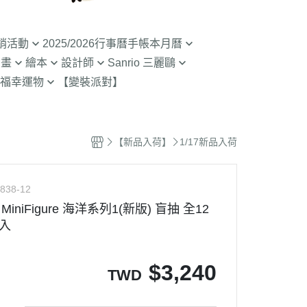
銷活動
2025/2026行事曆手帳本月曆
動畫
繪本
設計師
Sanrio 三麗鷗
入荷】特價至8/9截
清倉99元起! 2026行事曆手帳本
福幸運物
【變裝派對】
月曆
二
SOU SOU京都品牌
【Sanrio-凱蒂貓 Kitty】
山達摩
拉熊 買1送1
2.9折起!2025年行事曆手帳本月
限定
哇 專賣店限定
不二家 PEKO
【Sanrio-雙子星 KIKILALA】
曆
 糖果罐 空罐特價
哇
杯緣子 杯緣子女孩OL小姐
【Sanrio-庫洛米 美樂蒂
【新品入荷】
1/17新品入荷
63元起出清 過期行事曆手帳本月
Melody】
The Bears School
宇宙人CRAFTHOLIC
曆
空罐特價199-售完
【Sanrio-蛋黃哥】
鼠
拉
838-12
【Sanrio-布丁狗 大耳狗 帕恰
Bears彩虹熊
el MiniFigure 海洋系列1(新版) 盲抽 全12
狗】
2入
魔女宅急便 神隱少
 米菲 米飛兔
【Sanrio-人魚漢頓 酷企鵝 大眼
.Brabapapa
蛙】
$
3,240
TWD
團
精靈 屁桃 醜比頭