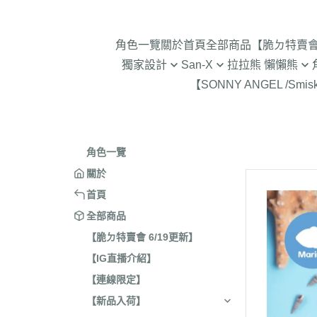
角色一覽
關於
首頁
全部商品
【脆ㄉ特賣會 
獨家設計
San-X
拉拉熊 懶懶熊
【SONNY ANGEL /Smis
2024年聖誕節
趴趴熊/烤焦麵包/阿福柔/甜點貓
拉拉熊 懶懶熊 專賣店限
角落生物 
2025蛇年迎新春
憂傷馬戲團
現貨-拉拉熊 懶懶熊 (8/4
2026年9
意志薄弱醬
2026年12月 正月羊年
2025年11
角色一覽
豆腐鯊
2026年10月 一起旅行/麵
2025年9
關於
跳跳小雞
2026年9月 馬卡龍萬聖節
2025年8
首頁
典復刻/心心相印
2025年5
全部商品
2026年8月 一番賞/四季
2025年3
【脆ㄉ特賣會 6/19更新】
活雜貨
【IG直播介紹】
2024年1
2026年7月 實驗室
【連線限定】
2024年1
2026年5月 一番賞/黑白
號/拉麵職
【新品入荷】