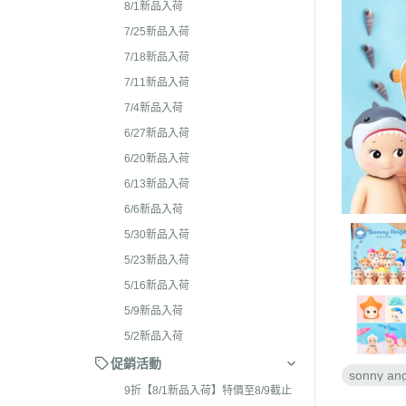
2026年4月 懶妹特輯
8/1新品入荷
2024年8
2026年3月 蜜茶熊 幸運
7/25新品入荷
2024年7
配色/櫻花盛開/san-x小鎮
7/18新品入荷
2024年5月
貨
7/11新品入荷
2024年3月 
7/4新品入荷
2026年2月 笑臉迎人/小
聯名
6/27新品入荷
2026年1月 一番賞
2023年1
6/20新品入荷
2025年12月 變裝馬年/
2023年1
6/13新品入荷
貓/愛漂亮/燙布貼風格
6/6新品入荷
2023年1
2025年11月 蜂蜜森林聖
5/30新品入荷
2023年1
羔羊毛/居家好物/SAN-X
5/23新品入荷
理小天才/
2025年10月 等你回家/s
5/16新品入荷
2023年9
宙/壽司職人/禮盒組/寫真
5/9新品入荷
2023年8
2025年9月 Mister Don
5/2新品入荷
基礎款/開學雜貨/萬
2023年7月
促銷活動
sonny ang
裝/2026行事曆
2023年4
9折【8/1新品入荷】特價至8/9截止