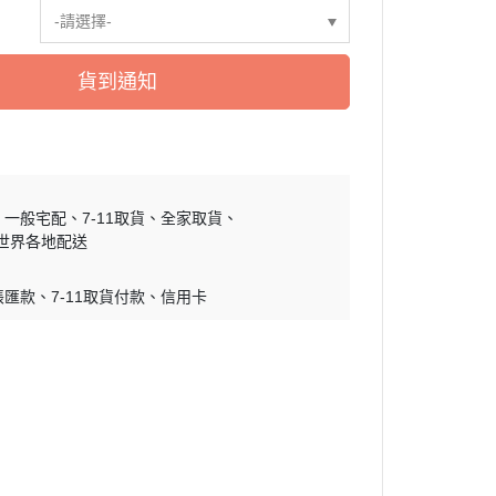
慕敏家族 Moomin
-請選擇-
卡丘/動物森友會/
sand 貓福珊迪
貨到通知
SAMARU
竺鼠車車
一般宅配
7-11取貨
全家取貨
世界各地配送
帳匯款
7-11取貨付款
信用卡