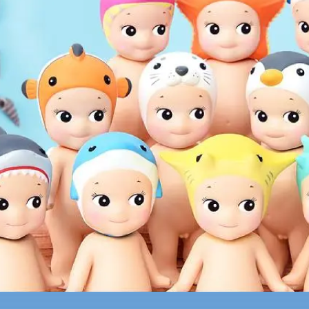
3月 經典復古單寧牛仔
DECOLE 聖誕節
2月 草莓甜點咖啡系列
DECOLE 干支虎年
系列
DECOLE 2021牛年
DECOLE 2020鼠年
吊飾、沙包、場景
DECOLE 擴香石
夾、眼鏡盒
DECOLE 其他
周邊