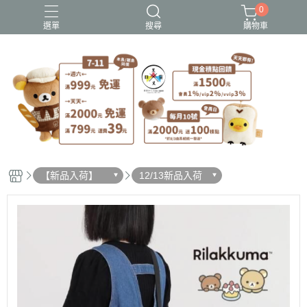
0
選單
搜尋
購物車
史努比歐拉夫
吉伊卡哇
憂傷馬戲團
拉拉熊
迪士尼-玩具總動員
【新品入荷】
12/13新品入荷