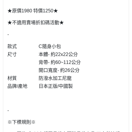
★原價1980 特價1250★
★不適用賣場折扣碼活動★
-
款式
C隨身小包
尺寸
本體- 約22x22公分
背帶- 約60~112公分
開口寬度- 約26公分
材質
防潑水加工尼龍
品牌/產地
日本正版/中國製
-
※下標規則※