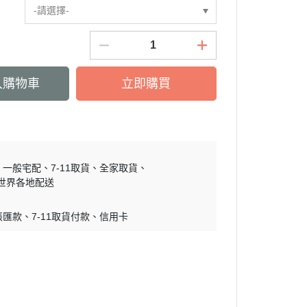
-請選擇-
慕敏家族 Moomin
卡丘/動物森友會/
sand 貓福珊迪
SAMARU
入購物車
立即購買
竺鼠車車
一般宅配
7-11取貨
全家取貨
世界各地配送
帳匯款
7-11取貨付款
信用卡