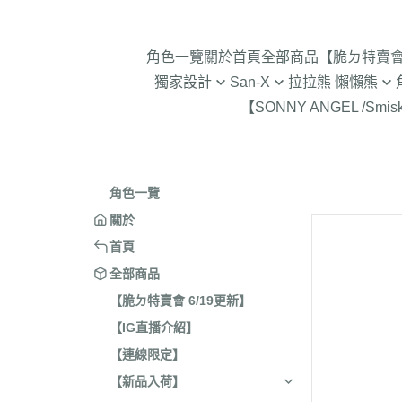
角色一覽
關於
首頁
全部商品
【脆ㄉ特賣會 
獨家設計
San-X
拉拉熊 懶懶熊
【SONNY ANGEL /Smis
2024年聖誕節
趴趴熊/烤焦麵包/阿福柔/甜點貓
拉拉熊 懶懶熊 專賣店限
角落生物 
2025蛇年迎新春
憂傷馬戲團
現貨-拉拉熊 懶懶熊 (8/4
2026年9
意志薄弱醬
2026年12月 正月羊年
2025年11
角色一覽
豆腐鯊
2026年10月 一起旅行/麵
2025年9
關於
跳跳小雞
2026年9月 馬卡龍萬聖節
2025年8
首頁
典復刻/心心相印
2025年5
全部商品
2026年8月 一番賞/四季
2025年3
【脆ㄉ特賣會 6/19更新】
活雜貨
【IG直播介紹】
2024年1
2026年7月 實驗室
【連線限定】
2024年1
2026年5月 一番賞/黑白
號/拉麵職
【新品入荷】