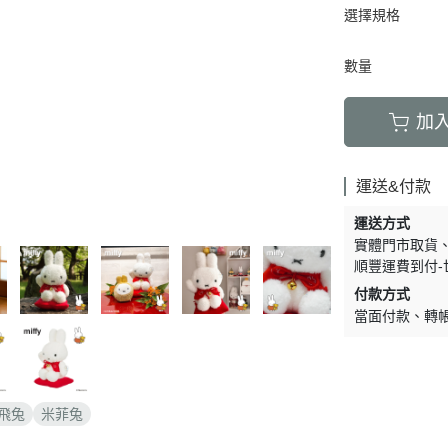
周邊】
月 天使偶像
【史迪奇 瑪麗貓 獅子王 101忠
芝麻街
選擇規格
DECOLE 檸檬季
嚕嚕米 
5/16新品入荷
草/四季
狗 小姐與流氓 小飛俠】
【iPhone 14Pro Max/Plus專用
月 生鮮超市
精靈寶可夢皮
DECOLE 賞月派對
mofu
5/9新品入荷
/美妝雜
保護殼周邊】
數量
瑪莉歐
DECOLE 豐收秋季
兔丸 U
5/2新品入荷
【iPhone 14Pro/14專用保護殼
鬼滅之刃
Mister Donut 甜甜圈
DECOLE 貓咪寫真
確幸日常
加
周邊】
PUI PUI 天
DECOLE 小春茶屋
【iPhone 13專用保護殼周邊】
2月 變裝龍年
哥吉拉
DECOLE 雨天漫步
變裝招財
運送&付款
【iPhone 12/12pro專用保護殼周
1月 草莓蛋糕聖誕節
DECOLE 端午節
邊】
運送方式
1月 寶寶幼兒園
誕派對/
實體門市取貨
DECOLE 風神雷神貓
【AirPods 1/2/3/4/PRO1/PRO2
0月 療癒國度第二彈/料
順豐運費到付-
宇宙
保護套】
DECOLE 夏季庭院
肥嘟嘟麻糬
付款方式
an-x宇
【iPhone 11/11pro/XR專用保護
DECOLE 春天的公園
當面付款
轉
月 扮鬼萬聖節
照
殼周邊】
DECOLE 松足神社
月 外星人來襲
ut甜甜圈/
【iPhone X專用保護殼周邊】
DECOLE 大吉大利
聖節變
 祭典
【iPhone SE/8/7專用保護殼周
DECOLE 大眾浴場
飛兔
米菲兔
月 花仙子
邊】
DECOLE 柚子湯屋