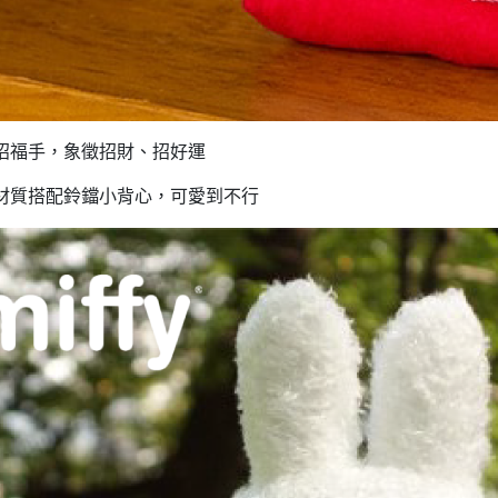
3月 經典復古單寧牛仔
DECOLE 聖誕節
2月 草莓甜點咖啡系列
DECOLE 干支虎年
系列
DECOLE 2021牛年
DECOLE 2020鼠年
吊飾、沙包、場景
招福手，象徵招財、招好運
DECOLE 擴香石
夾、眼鏡盒
材質搭配鈴鐺小背心，可愛到不行
DECOLE 其他
周邊