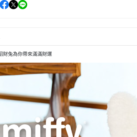
雜貨/聯
月 31冰淇淋聯名
【iPhone 6/6s專用保護殼周邊】
DECOLE 柚子日和
月 療癒表情
【APPLE WATCH/AirTag保護套
DECOLE 房間裝飾
周邊】
月 豬排美食公園
世界
DECOLE 滿月團圓
【夾式手機指環扣.附手機背帶】
2月 居家辦公小物
辦公室雜
情
DECOLE 午後貓咪
【行動電源】
2月 熊熊咖啡館
DECOLE 賞櫻之旅
2月 奢華下午茶
化身招財兔為你帶來滿滿財運
小清新咖
DECOLE 月見旅店
月 2022聖誕節
DECOLE 草莓季
1月 寶寶托嬰中心
年/一番
DECOLE 招福文具
0月 變裝愛麗絲
DECOLE 草莓咖啡廳
/拉麵職
0月 經典回顧系列
DECOLE 節分祭
月 療癒國度
DECOLE 櫻花盛開
場景
月 幽靈遊樂園
DECOLE 休閒花園農場
遛娃包
月 星空列車
DECOLE 貝貓
月 鳥類好朋友