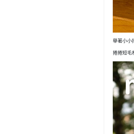
2020年0
2020年0
貓咪三兄妺
睡衣派對
絨毛玩偶、
舉著小小
包包、票卡
捲捲短毛
手機、耳機
保暖小物
文具
餐具
其他