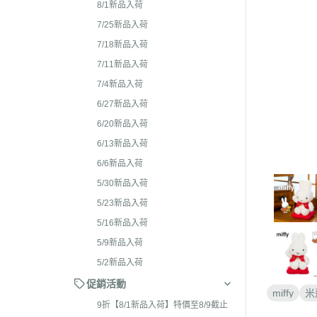
2026年4月 懶妹特輯
8/1新品入荷
2024年8
2026年3月 蜜茶熊 幸運
7/25新品入荷
2024年7
配色/櫻花盛開/san-x小鎮
7/18新品入荷
2024年5月
貨
7/11新品入荷
2024年3月 
7/4新品入荷
2026年2月 笑臉迎人/小
聯名
6/27新品入荷
2026年1月 一番賞
2023年1
6/20新品入荷
2025年12月 變裝馬年/
2023年1
6/13新品入荷
貓/愛漂亮/燙布貼風格
6/6新品入荷
2023年1
2025年11月 蜂蜜森林聖
5/30新品入荷
2023年1
羔羊毛/居家好物/SAN-X
5/23新品入荷
理小天才/
2025年10月 等你回家/s
5/16新品入荷
2023年9
宙/壽司職人/禮盒組/寫真
5/9新品入荷
2023年8
2025年9月 Mister Don
5/2新品入荷
基礎款/開學雜貨/萬
2023年7月
促銷活動
miffy
米
裝/2026行事曆
2023年4
9折【8/1新品入荷】特價至8/9截止