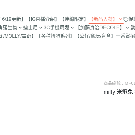
6/19更新】
【IG直播介紹】
【連線限定】
【新品入荷】
促
角落生物
迪士尼
3C手機周邊
【加藤真治DECOLE】
8/1新品入荷
9折【8/1新品
ki /MOLLY/畢奇】
【各種扭蛋系列】
【公仔/盒玩/盲盒】
一番賞
招
止
定
專賣店限定
【達菲雪莉枚畫家貓.Duffy
【iPhone 17Pro Max/Air專用保
DECOLE 萬聖節派對廣場
史努比/歐拉夫
西村裕
7/25新品入荷
Shelliemay Gelatoni】
護殼周邊】
招財貓富士
脆的特賣會 拉
更新)
月 心心相印
DECOLE 日本各地旅遊
史努比 專賣店
吉伊卡
7/18新品入荷
【玩具總動員】
【iPhone 17Pro/17專用保護殼
史努比 玻璃
月 SAN-X宇宙
DECOLE 花之國的愛麗絲
哆啦A夢
吉伊卡
7/11新品入荷
周邊】
300-售完為止
【公主系列】
包坊
月 萬聖節變裝
DECOLE 南方島嶼度假
蠟筆小新
小熊學校 
7/4新品入荷
【iPhone 16Pro Max/Plus專用
玻璃 糖果罐 
【怪獸大學 怪獸電力公司】
派對/經
月 企鵝湖
DECOLE 新婚快樂
湯姆貓與傑利
卡娜赫
6/27新品入荷
商品編號：
MF0
保護殼周邊】
為止
【愛麗絲】
月 夢想成真
DECOLE 新生寶寶
櫻桃小丸子
Care 
miffy 米
6/20新品入荷
【iPhone 16Pro/16專用保護殼
配色/生
【小熊維尼】
月 進化論
DECOLE 女兒節
宮崎駿 龍貓 
Miffy
周邊】
6/13新品入荷
【小飛象】
女
2月 變裝蛇年
DECOLE 巧克力萬歲
泡泡先生
【iPhone 15Pro Max/Plus專用
6/6新品入荷
【米奇米妮】
美少女戰士
保護殼周邊】
0月 日常隨筆畫/表情符
DECOLE 招福兔年
野貓軍
5/30新品入荷
設計
人
【奇奇蒂蒂 唐老鴨黛西】
小小兵
【iPhone 15Pro/15專用保護殼
DECOLE 大野狼與小紅帽
植物小
5/23新品入荷