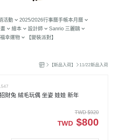
銷活動
2025/2026行事曆手帳本月曆
動畫
繪本
設計師
Sanrio 三麗鷗
入荷】特價至8/9截
清倉99元起! 2026行事曆手帳本
福幸運物
【變裝派對】
月曆
二
SOU SOU京都品牌
【Sanrio-凱蒂貓 Kitty】
山達摩
拉熊 買1送1
2.9折起!2025年行事曆手帳本月
限定
哇 專賣店限定
不二家 PEKO
【Sanrio-雙子星 KIKILALA】
曆
 糖果罐 空罐特價
哇
杯緣子 杯緣子女孩OL小姐
【Sanrio-庫洛米 美樂蒂
【新品入荷】
11/22新品入荷
63元起出清 過期行事曆手帳本月
Melody】
The Bears School
宇宙人CRAFTHOLIC
曆
空罐特價199-售完
【Sanrio-蛋黃哥】
鼠
拉
1547
【Sanrio-布丁狗 大耳狗 帕恰
Bears彩虹熊
飛兔 招財兔 絨毛玩偶 坐姿 娃娃 新年
狗】
魔女宅急便 神隱少
 米菲 米飛兔
【Sanrio-人魚漢頓 酷企鵝 大眼
TWD
$
920
.Brabapapa
蛙】
$
800
TWD
團
精靈 屁桃 醜比頭