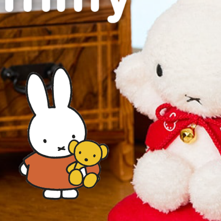
DECOLE 三毛貓酒吧
月 10周年全員集合
DECOLE 西瓜天堂
月 10周年海底世界
DECOLE 咖啡廳系列
月 10周年變裝柴犬
DECOLE 秋季特產
1月 甜點店
DECOLE 旅貓
2月 戲院爆米花
DECOLE 商店街 植物咖啡廳
2月 恐龍的回憶
DECOLE 商店街 中華料理
月 美式速食店
DECOLE 商店街 咖啡廳
月 公園玩耍
DECOLE 商店街 壽司店
月 水果假期
DECOLE 南瓜收穫祭
月 花叢相遇兔兔
DECOLE 萬聖節南瓜王國
月 棉花糖樂園
DECOLE 昭和聖誕派對
月 露營登山系列
DECOLE 耶誕市集
月 炸豬排餐系列
DECOLE 萬聖節百鬼夜行派對