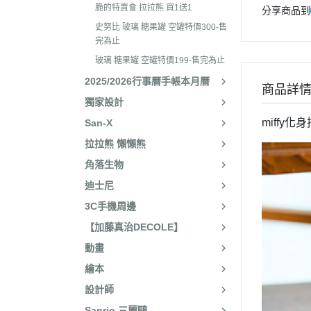
2025年8月 一番賞/廚房
2023年3
脆的特賣會 拉拉熊 買1送1
分享商品到
名文具/Y2K
史努比 玻璃 糖果罐 空罐特價300-售
2023年2
2025年7月 電玩遊戲
完為止
2023年2
玻璃 糖果罐 空罐特價199-售完為止
2025年5月 一番賞/花花
2022年1
2025/2026行事曆手帳本月曆
2025年3月 雨過天晴/
商品詳
2022年1
獨家設計
貨/復刻
2022年1
miffy
San-X
2025年2月 懶妹小惡魔/
拉拉熊 懶懶熊
2022年11
啡館
角落生物
2022年1
2024年12月 療癒小窩/蛇
迪士尼
賞
2022年1
3C手機周邊
2024年10月 小確幸日常
2022年1
【加藤真治DECOLE】
人/表情符號/Y2K回顧
2022年7
動畫
絨毛玩偶、吊飾、沙包、
2022年7
繪本
包包、票卡夾、眼鏡盒、
2022年6
設計師
手機、耳機、電腦周邊
2022年4
Sanrio 三麗鷗