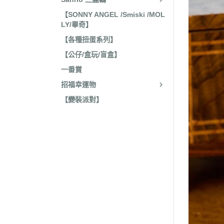
收藏
2022年4
【SONNY ANGEL /Smiski /MOL
保暖小物
LY/畢奇】
2022年3
文具
【各種扭蛋系列】
2022年3
【公仔/盒玩/盲盒】
廚房用具/餐具
2021年1
一番賞
飾品、美妝產品
2021年1
招福幸運物
旅行用品
2021年1
【變裝派對】
居家收納 裝飾
2021年9
洗漱衛浴用品
2021年4
服飾配件
2021年4
其他
2021年2
嬰兒 阿卡將
2021年2
2020年4
2020年4