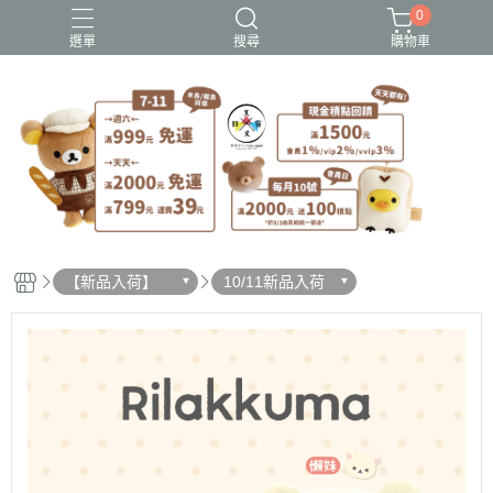
0
選單
搜尋
購物車
史努比歐拉夫
吉伊卡哇
憂傷馬戲團
拉拉熊
迪士尼-玩具總動員
【新品入荷】
10/11新品入荷