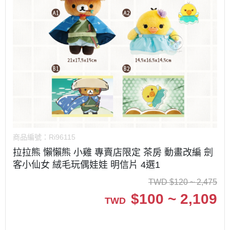
商品編號：
Ri96115
拉拉熊 懶懶熊 小雞 專賣店限定 茶房 動畫改編 劍
客小仙女 絨毛玩偶娃娃 明信片 4選1
TWD
$
120 ~ 2,475
$
100 ~ 2,109
TWD