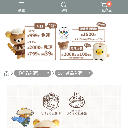
0
選單
搜尋
購物車
史努比歐拉夫
吉伊卡哇
憂傷馬戲團
拉拉熊
迪士尼-玩具總動員
【新品入荷】
10/4新品入荷