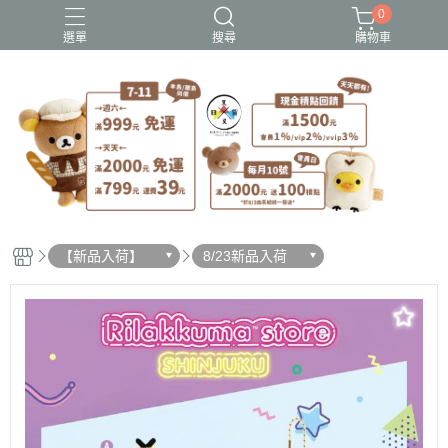
0
選單
搜尋
購物車
史努比歐拉夫
吉伊卡哇
憂傷馬戲團
拉拉熊
迪士尼-玩具總動員
【新品入荷】
8/23新品入荷