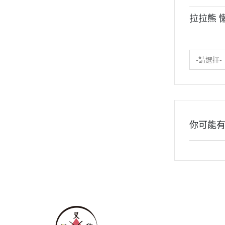
2020年0
拉拉熊 
2020年0
貓咪三兄妺
睡衣派對
-請選擇-
絨毛玩偶、
包包、票卡
手機、耳機
保暖小物
你可能
文具
餐具
其他
關於
全部商品
付款方