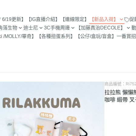
6/19更新】
【IG直播介紹】
【連線限定】
【新品入荷】
促
角落生物
迪士尼
3C手機周邊
【加藤真治DECOLE】
8/8新品入荷
9折【8/1新品
ki /MOLLY/畢奇】
【各種扭蛋系列】
【公仔/盒玩/盲盒】
一番賞
招
止
定
專賣店限定
【達菲雪莉枚畫家貓.Duffy
【iPhone 17Pro Max/Air專用保
DECOLE 萬聖節派對廣場
史努比/歐拉夫
西村裕
8/1新品入荷
Shelliemay Gelatoni】
護殼周邊】
招財貓富士
9折【8/8新品
更新)
月 心心相印
DECOLE 日本各地旅遊
史努比 專賣店
吉伊卡
7/25新品入荷
截止
【玩具總動員】
【iPhone 17Pro/17專用保護殼
月 SAN-X宇宙
DECOLE 花之國的愛麗絲
哆啦A夢
吉伊卡
7/18新品入荷
周邊】
脆的特賣會 拉
【公主系列】
包坊
月 萬聖節變裝
DECOLE 南方島嶼度假
蠟筆小新
小熊學校 
7/11新品入荷
【iPhone 16Pro Max/Plus專用
史努比 玻璃
【怪獸大學 怪獸電力公司】
派對/經
月 企鵝湖
DECOLE 新婚快樂
湯姆貓與傑利
卡娜赫
7/4新品入荷
商品編號：
Ri75
保護殼周邊】
300-售完為止
【愛麗絲】
月 夢想成真
DECOLE 新生寶寶
櫻桃小丸子
Care 
拉拉熊 懶懶
6/27新品入荷
【iPhone 16Pro/16專用保護殼
玻璃 糖果罐 
配色/生
【小熊維尼】
咖啡 緞帶 叉
月 進化論
DECOLE 女兒節
宮崎駿 龍貓 
Miffy
周邊】
6/20新品入荷
為止
【小飛象】
女
2月 變裝蛇年
DECOLE 巧克力萬歲
泡泡先生
【iPhone 15Pro Max/Plus專用
6/13新品入荷
【米奇米妮】
美少女戰士
保護殼周邊】
0月 日常隨筆畫/表情符
DECOLE 招福兔年
野貓軍
6/6新品入荷
設計
人
【奇奇蒂蒂 唐老鴨黛西】
小小兵
【iPhone 15Pro/15專用保護殼
DECOLE 大野狼與小紅帽
植物小
5/30新品入荷