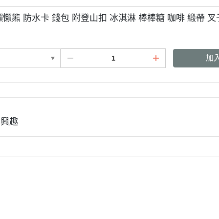
3月 經典復古單寧牛仔
DECOLE 聖誕節
懶懶熊 防水卡 錢包 附登山扣 冰淇淋 棒棒糖 咖啡 緞帶 叉子
2月 草莓甜點咖啡系列
DECOLE 干支虎年
系列
DECOLE 2021牛年
加
DECOLE 2020鼠年
吊飾、沙包、場景
DECOLE 擴香石
夾、眼鏡盒
DECOLE 其他
周邊
有興趣
式說明
會員權益說明