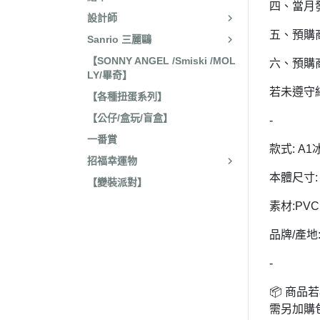
四、當月
收藏
2022年4
設計師
保暖小物
五、預購
Sanrio 三麗鷗
2022年3
文具
【SONNY ANGEL /Smiski /MOL
六、預購
2022年3
LY/畢奇】
廚房用具/餐具
2021年1
若未遵守
【各種扭蛋系列】
飾品、美妝產品
2021年1
【公仔/盒玩/盲盒】
-
旅行用品
2021年1
一番賞
款式: A1
居家收納 裝飾
2021年9
招福幸運物
洗漱衛浴用品
本體尺寸: 
2021年4
【變裝派對】
服飾配件
2021年4
素材:PVC
其他
2021年2
品牌/產地
嬰兒 阿卡將
2021年2
-
2020年4
📦 商
2020年4
需另加購