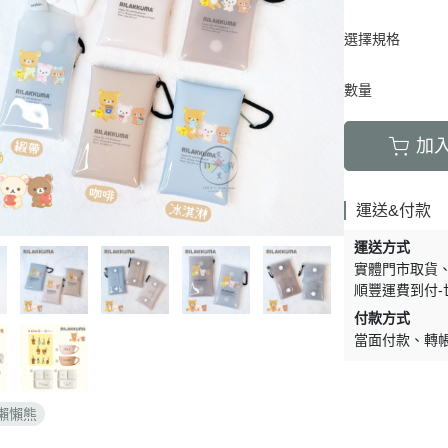
周邊】
月 天使偶像
【史迪奇 瑪麗貓 獅子王 101忠
芝麻街
DECOLE 檸檬季
嚕嚕米 
5/23新品入荷
草/四季
狗 小姐與流氓 小飛俠】
選擇規格
【iPhone 14Pro Max/Plus專用
月 生鮮超市
精靈寶可夢皮
DECOLE 賞月派對
mofu
5/16新品入荷
/美妝雜
保護殼周邊】
瑪莉歐
DECOLE 豐收秋季
兔丸 U
5/9新品入荷
數量
【iPhone 14Pro/14專用保護殼
鬼滅之刃
Mister Donut 甜甜圈
DECOLE 貓咪寫真
確幸日常
5/2新品入荷
周邊】
PUI PUI 天
加
DECOLE 小春茶屋
【iPhone 13專用保護殼周邊】
2月 變裝龍年
哥吉拉
DECOLE 雨天漫步
變裝招財
【iPhone 12/12pro專用保護殼周
1月 草莓蛋糕聖誕節
運送&付款
DECOLE 端午節
邊】
1月 寶寶幼兒園
誕派對/
DECOLE 風神雷神貓
運送方式
【AirPods 1/2/3/4/PRO1/PRO2
0月 療癒國度第二彈/料
實體門市取貨
宇宙
保護套】
DECOLE 夏季庭院
順豐運費到付-
肥嘟嘟麻糬
an-x宇
【iPhone 11/11pro/XR專用保護
DECOLE 春天的公園
付款方式
月 扮鬼萬聖節
照
殼周邊】
當面付款
轉
DECOLE 松足神社
月 外星人來襲
ut甜甜圈/
【iPhone X專用保護殼周邊】
DECOLE 大吉大利
聖節變
 祭典
【iPhone SE/8/7專用保護殼周
DECOLE 大眾浴場
懶懶熊
月 花仙子
邊】
DECOLE 柚子湯屋