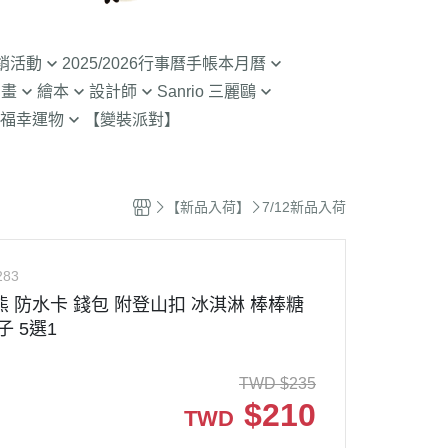
銷活動
2025/2026行事曆手帳本月曆
動畫
繪本
設計師
Sanrio 三麗鷗
入荷】特價至8/9截
清倉99元起! 2026行事曆手帳本
福幸運物
【變裝派對】
月曆
二
SOU SOU京都品牌
【Sanrio-凱蒂貓 Kitty】
山達摩
入荷】特價至8/23
2.9折起!2025年行事曆手帳本月
限定
哇 專賣店限定
不二家 PEKO
【Sanrio-雙子星 KIKILALA】
曆
哇
杯緣子 杯緣子女孩OL小姐
【Sanrio-庫洛米 美樂蒂
【新品入荷】
7/12新品入荷
拉熊 買1送1
63元起出清 過期行事曆手帳本月
Melody】
The Bears School
宇宙人CRAFTHOLIC
曆
 糖果罐 空罐特價
【Sanrio-蛋黃哥】
鼠
拉
283
【Sanrio-布丁狗 大耳狗 帕恰
Bears彩虹熊
熊 防水卡 錢包 附登山扣 冰淇淋 棒棒糖
空罐特價199-售完
狗】
子 5選1
魔女宅急便 神隱少
 米菲 米飛兔
【Sanrio-人魚漢頓 酷企鵝 大眼
.Brabapapa
蛙】
TWD
$
235
團
$
210
TWD
精靈 屁桃 醜比頭