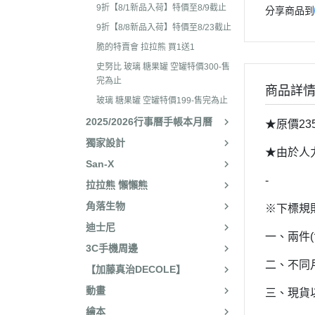
2025年8月 一番賞/廚房
2023年3
9折【8/1新品入荷】特價至8/9截止
分享商品到
名文具/Y2K
9折【8/8新品入荷】特價至8/23截止
2023年2
2025年7月 電玩遊戲
脆的特賣會 拉拉熊 買1送1
2023年2
2025年5月 一番賞/花花
史努比 玻璃 糖果罐 空罐特價300-售
2022年1
完為止
2025年3月 雨過天晴/
商品詳
2022年1
玻璃 糖果罐 空罐特價199-售完為止
貨/復刻
2025/2026行事曆手帳本月曆
2022年1
★原價23
2025年2月 懶妹小惡魔/
獨家設計
2022年11
啡館
★由於人
San-X
2022年1
2024年12月 療癒小窩/蛇
-
拉拉熊 懶懶熊
賞
2022年1
角落生物
※下標規
2024年10月 小確幸日常
2022年1
迪士尼
人/表情符號/Y2K回顧
一、兩件
2022年7
3C手機周邊
絨毛玩偶、吊飾、沙包、
2022年7
二、不同
【加藤真治DECOLE】
包包、票卡夾、眼鏡盒、
2022年6
動畫
三、現貨
手機、耳機、電腦周邊
2022年4
繪本