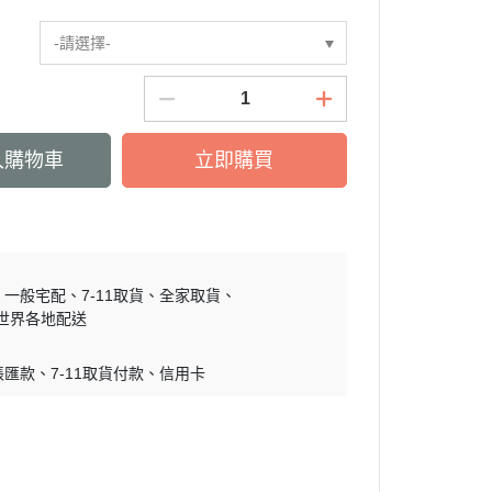
慕敏家族 Moomin
-請選擇-
卡丘/動物森友會/
sand 貓福珊迪
SAMARU
竺鼠車車
入購物車
立即購買
一般宅配
7-11取貨
全家取貨
世界各地配送
帳匯款
7-11取貨付款
信用卡