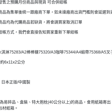
發售之預購月份商品與現貨 可合併結帳
DECOLE 三毛貓酒吧
月 10周年全員集合
DECOLE 西瓜天堂
商品為集單後統一跟廠商下單，如未達廠商出貨門檻則會延遲到
月 10周年海底世界
DECOLE 咖啡廳系列
商品均為代購商品若缺貨，將會請買家取消訂單
月 10周年變裝柴犬
DECOLE 秋季特產
1月 甜點店
結帳方式，我們會直接告知買家重新下單結帳
DECOLE 旅貓
2月 戲院爆米花
DECOLE 商店街 植物咖啡廳
2月 恐龍的回憶
冰淇淋75283/A2棒棒糖75320/A3咖啡75344/A4緞帶75368/A5叉
DECOLE 商店街 中華料理
月 美式速食店
DECOLE 商店街 咖啡廳
約6x11x2公分
月 公園玩耍
DECOLE 商店街 壽司店
月 水果假期
DECOLE 南瓜收穫祭
月 花叢相遇兔兔
: 日本正版/中國製
DECOLE 萬聖節南瓜王國
月 棉花糖樂園
DECOLE 昭和聖誕派對
月 露營登山系列
DECOLE 耶誕市集
品若為易碎品、盒裝、特大抱枕(40公分以上)的商品，會用紙箱
月 炸豬排餐系列
包材紙箱。
DECOLE 萬聖節百鬼夜行派對