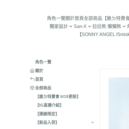
角色一覽
關於
首頁
全部商品
【脆ㄉ特賣會 
獨家設計
San-X
拉拉熊 懶懶熊
【SONNY ANGEL /Smis
2024年聖誕節
趴趴熊/烤焦麵包/阿福柔/甜點貓
拉拉熊 懶懶熊 專賣店限
角落生物 
2025蛇年迎新春
憂傷馬戲團
現貨-拉拉熊 懶懶熊 (8/7
2026年9
意志薄弱醬
2026年12月 正月羊年
2025年11
角色一覽
豆腐鯊
2026年10月 一起旅行/麵
2025年9
關於
跳跳小雞
2026年9月 馬卡龍萬聖節
2025年8
首頁
典復刻/心心相印
2025年5
全部商品
2026年8月 一番賞/四季
2025年3
【脆ㄉ特賣會 6/19更新】
活雜貨
【IG直播介紹】
2024年1
2026年7月 實驗室
【連線限定】
2024年1
2026年5月 一番賞/黑白
號/拉麵職
【新品入荷】