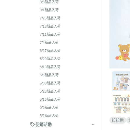
2026年4月 懶妹特輯
8/8新品入荷
2024年8
2026年3月 蜜茶熊 幸運
8/1新品入荷
2024年7
配色/櫻花盛開/san-x小鎮
7/25新品入荷
2024年5月
貨
7/18新品入荷
2024年3月 
7/11新品入荷
2026年2月 笑臉迎人/小
聯名
7/4新品入荷
2026年1月 一番賞
2023年1
6/27新品入荷
2025年12月 變裝馬年/
2023年1
6/20新品入荷
貓/愛漂亮/燙布貼風格
6/13新品入荷
2023年1
2025年11月 蜂蜜森林聖
6/6新品入荷
2023年1
羔羊毛/居家好物/SAN-X
5/30新品入荷
理小天才/
2025年10月 等你回家/s
5/23新品入荷
2023年9
宙/壽司職人/禮盒組/寫真
5/16新品入荷
2023年8
2025年9月 Mister Don
5/9新品入荷
基礎款/開學雜貨/萬
2023年7月
5/2新品入荷
拉拉熊
裝/2026行事曆
2023年4
促銷活動