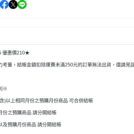
雜貨/聯
月 31冰淇淋聯名
【iPhone 6/6s專用保護殼周邊】
DECOLE 柚子日和
月 療癒表情
【APPLE WATCH/AirTag保護套
DECOLE 房間裝飾
周邊】
月 豬排美食公園
世界
DECOLE 滿月團圓
【夾式手機指環扣.附手機背帶】
2月 居家辦公小物
辦公室雜
情
DECOLE 午後貓咪
【行動電源】
2月 熊熊咖啡館
DECOLE 賞櫻之旅
2月 奢華下午茶
5 優惠價210★
小清新咖
DECOLE 月見旅店
月 2022聖誕節
力考量，結帳金額扣除運費未滿250元的訂單無法出貨，還請見
DECOLE 草莓季
1月 寶寶托嬰中心
年/一番
DECOLE 招福文具
0月 變裝愛麗絲
DECOLE 草莓咖啡廳
則※
/拉麵職
0月 經典回顧系列
DECOLE 節分祭
(含)以上相同月份之預購月份商品 可合併結帳
月 療癒國度
DECOLE 櫻花盛開
場景
月 幽靈遊樂園
月份之預購商品 請分開結帳
DECOLE 休閒花園農場
遛娃包
月 星空列車
以及預購月份商品 請分開結帳
DECOLE 貝貓
月 鳥類好朋友