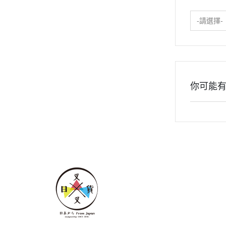
2020年0
2020年0
-請選擇-
貓咪三兄妺
睡衣派對
絨毛玩偶、
包包、票卡
你可能
手機、耳機
保暖小物
文具
餐具
其他
關於
全部商品
付款方
聯絡我們
訂單查詢
寄送方
訂單相關說明
售後服