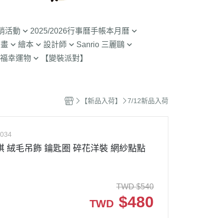
銷活動
2025/2026行事曆手帳本月曆
動畫
繪本
設計師
Sanrio 三麗鷗
入荷】特價至8/9截
清倉99元起! 2026行事曆手帳本
福幸運物
【變裝派對】
月曆
二
SOU SOU京都品牌
【Sanrio-凱蒂貓 Kitty】
山達摩
入荷】特價至8/23
2.9折起!2025年行事曆手帳本月
限定
哇 專賣店限定
不二家 PEKO
【Sanrio-雙子星 KIKILALA】
曆
哇
杯緣子 杯緣子女孩OL小姐
【Sanrio-庫洛米 美樂蒂
【新品入荷】
7/12新品入荷
拉熊 買1送1
63元起出清 過期行事曆手帳本月
Melody】
The Bears School
宇宙人CRAFTHOLIC
曆
 糖果罐 空罐特價
【Sanrio-蛋黃哥】
鼠
拉
034
【Sanrio-布丁狗 大耳狗 帕恰
Bears彩虹熊
琪 絨毛吊飾 鑰匙圈 碎花洋裝 網紗點點
空罐特價199-售完
狗】
魔女宅急便 神隱少
 米菲 米飛兔
【Sanrio-人魚漢頓 酷企鵝 大眼
.Brabapapa
蛙】
TWD
$
540
團
$
480
TWD
精靈 屁桃 醜比頭