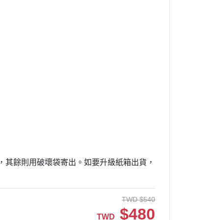
寄出，其餘則用破壞袋寄出。如要升級紙箱出貨，
TWD
$
540
$
480
TWD