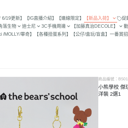
6/19更新】
【IG直播介紹】
【連線限定】
【新品入荷】
促
角落生物
迪士尼
3C手機周邊
【加藤真治DECOLE】
8/8新品入荷
9折【8/1新品
ki /MOLLY/畢奇】
【各種扭蛋系列】
【公仔/盒玩/盲盒】
一番賞
招
止
定
專賣店限定
【達菲雪莉枚畫家貓.Duffy
【iPhone 17Pro Max/Air專用保
DECOLE 萬聖節派對廣場
史努比/歐拉夫
西村裕
8/1新品入荷
Shelliemay Gelatoni】
護殼周邊】
招財貓富士
9折【8/8新品
更新)
月 心心相印
DECOLE 日本各地旅遊
史努比 專賣店
吉伊卡
7/25新品入荷
截止
【玩具總動員】
【iPhone 17Pro/17專用保護殼
月 SAN-X宇宙
DECOLE 花之國的愛麗絲
哆啦A夢
吉伊卡
7/18新品入荷
周邊】
脆的特賣會 拉
【公主系列】
包坊
月 萬聖節變裝
DECOLE 南方島嶼度假
蠟筆小新
小熊學校 
7/11新品入荷
【iPhone 16Pro Max/Plus專用
史努比 玻璃
【怪獸大學 怪獸電力公司】
派對/經
月 企鵝湖
DECOLE 新婚快樂
湯姆貓與傑利
卡娜赫
7/4新品入荷
商品編號：
BS01
保護殼周邊】
300-售完為止
【愛麗絲】
月 夢想成真
DECOLE 新生寶寶
櫻桃小丸子
Care 
小熊學校 傑
6/27新品入荷
【iPhone 16Pro/16專用保護殼
玻璃 糖果罐 
配色/生
【小熊維尼】
洋裝 2選1
月 進化論
DECOLE 女兒節
宮崎駿 龍貓 
Miffy
周邊】
6/20新品入荷
為止
【小飛象】
女
2月 變裝蛇年
DECOLE 巧克力萬歲
泡泡先生
【iPhone 15Pro Max/Plus專用
6/13新品入荷
【米奇米妮】
美少女戰士
保護殼周邊】
0月 日常隨筆畫/表情符
DECOLE 招福兔年
野貓軍
6/6新品入荷
設計
人
【奇奇蒂蒂 唐老鴨黛西】
小小兵
【iPhone 15Pro/15專用保護殼
DECOLE 大野狼與小紅帽
植物小
5/30新品入荷