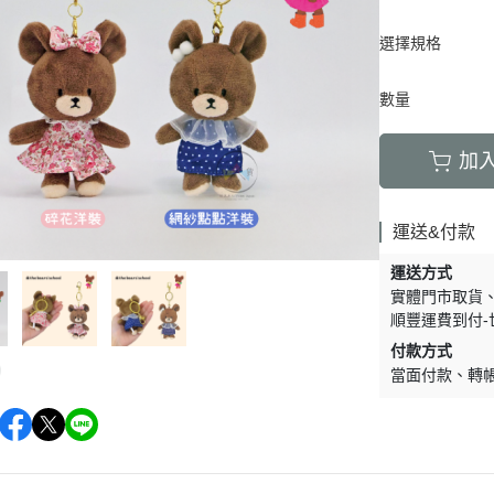
周邊】
月 天使偶像
【史迪奇 瑪麗貓 獅子王 101忠
芝麻街
DECOLE 檸檬季
嚕嚕米 
5/23新品入荷
草/四季
狗 小姐與流氓 小飛俠】
選擇規格
【iPhone 14Pro Max/Plus專用
月 生鮮超市
精靈寶可夢皮
DECOLE 賞月派對
mofu
5/16新品入荷
/美妝雜
保護殼周邊】
瑪莉歐
DECOLE 豐收秋季
兔丸 U
5/9新品入荷
數量
【iPhone 14Pro/14專用保護殼
鬼滅之刃
Mister Donut 甜甜圈
DECOLE 貓咪寫真
確幸日常
5/2新品入荷
周邊】
PUI PUI 天
加
DECOLE 小春茶屋
【iPhone 13專用保護殼周邊】
2月 變裝龍年
哥吉拉
DECOLE 雨天漫步
變裝招財
【iPhone 12/12pro專用保護殼周
1月 草莓蛋糕聖誕節
運送&付款
DECOLE 端午節
邊】
1月 寶寶幼兒園
誕派對/
DECOLE 風神雷神貓
運送方式
【AirPods 1/2/3/4/PRO1/PRO2
0月 療癒國度第二彈/料
實體門市取貨
宇宙
保護套】
DECOLE 夏季庭院
順豐運費到付-
肥嘟嘟麻糬
an-x宇
【iPhone 11/11pro/XR專用保護
DECOLE 春天的公園
付款方式
月 扮鬼萬聖節
照
殼周邊】
當面付款
轉
DECOLE 松足神社
月 外星人來襲
ut甜甜圈/
【iPhone X專用保護殼周邊】
DECOLE 大吉大利
聖節變
 祭典
【iPhone SE/8/7專用保護殼周
DECOLE 大眾浴場
月 花仙子
邊】
DECOLE 柚子湯屋