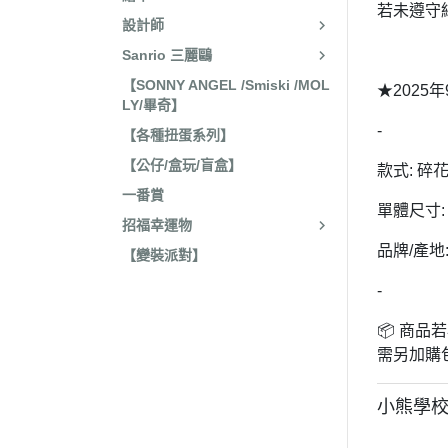
若未遵守
收藏
2022年4
設計師
保暖小物
Sanrio 三麗鷗
2022年3
文具
【SONNY ANGEL /Smiski /MOL
2022年3
★2025
LY/畢奇】
廚房用具/餐具
2021年1
-
【各種扭蛋系列】
飾品、美妝產品
2021年1
【公仔/盒玩/盲盒】
款式: 碎花
旅行用品
2021年1
一番賞
居家收納 裝飾
單體尺寸: 約
2021年9
招福幸運物
洗漱衛浴用品
品牌/產地
2021年4
【變裝派對】
服飾配件
2021年4
-
其他
2021年2
📦 商
嬰兒 阿卡將
2021年2
需另加購
2020年4
小熊學校
2020年4