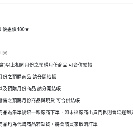
雜貨/聯
月 31冰淇淋聯名
【iPhone 6/6s專用保護殼周邊】
DECOLE 柚子日和
月 療癒表情
【APPLE WATCH/AirTag保護套
情
DECOLE 房間裝飾
周邊】
月 豬排美食公園
世界
DECOLE 滿月團圓
0 優惠價480★
【夾式手機指環扣.附手機背帶】
2月 居家辦公小物
辦公室雜
DECOLE 午後貓咪
【行動電源】
2月 熊熊咖啡館
DECOLE 賞櫻之旅
2月 奢華下午茶
則※
小清新咖
DECOLE 月見旅店
月 2022聖誕節
(含)以上相同月份之預購月份商品 可合併結帳
DECOLE 草莓季
1月 寶寶托嬰中心
年/一番
月份之預購商品 請分開結帳
DECOLE 招福文具
0月 變裝愛麗絲
DECOLE 草莓咖啡廳
以及預購月份商品 請分開結帳
/拉麵職
0月 經典回顧系列
DECOLE 節分祭
發售之預購月份商品與現貨 可合併結帳
月 療癒國度
DECOLE 櫻花盛開
場景
月 幽靈遊樂園
商品為集單後統一跟廠商下單，如未達廠商出貨門檻則會延遲到
DECOLE 休閒花園農場
遛娃包
月 星空列車
商品均為代購商品若缺貨，將會請買家取消訂單
DECOLE 貝貓
月 鳥類好朋友