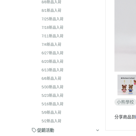
2026年4月 懶妹特輯
8/8新品入荷
2024年8
2026年3月 蜜茶熊 幸運
8/1新品入荷
2024年7
配色/櫻花盛開/san-x小鎮
7/25新品入荷
2024年5月
貨
7/18新品入荷
2024年3月 
7/11新品入荷
2026年2月 笑臉迎人/小
聯名
7/4新品入荷
2026年1月 一番賞
2023年1
6/27新品入荷
2025年12月 變裝馬年/
2023年1
6/20新品入荷
貓/愛漂亮/燙布貼風格
6/13新品入荷
2023年1
2025年11月 蜂蜜森林聖
6/6新品入荷
2023年1
羔羊毛/居家好物/SAN-X
5/30新品入荷
理小天才/
2025年10月 等你回家/s
5/23新品入荷
2023年9
宙/壽司職人/禮盒組/寫真
小熊學校
5/16新品入荷
2023年8
2025年9月 Mister Don
5/9新品入荷
分享商品到
基礎款/開學雜貨/萬
2023年7月
5/2新品入荷
裝/2026行事曆
2023年4
促銷活動