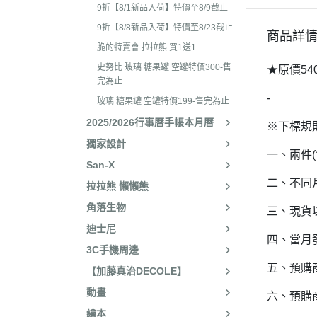
2025年8月 一番賞/廚房
2023年3
9折【8/1新品入荷】特價至8/9截止
名文具/Y2K
9折【8/8新品入荷】特價至8/23截止
2023年2
商品詳
2025年7月 電玩遊戲
脆的特賣會 拉拉熊 買1送1
2023年2
2025年5月 一番賞/花花
史努比 玻璃 糖果罐 空罐特價300-售
★原價54
2022年1
完為止
2025年3月 雨過天晴/
-
2022年1
玻璃 糖果罐 空罐特價199-售完為止
貨/復刻
2025/2026行事曆手帳本月曆
2022年1
※下標規
2025年2月 懶妹小惡魔/
獨家設計
2022年11
啡館
一、兩件
San-X
2022年1
2024年12月 療癒小窩/蛇
二、不同
拉拉熊 懶懶熊
賞
2022年1
角落生物
三、現貨
2024年10月 小確幸日常
2022年1
迪士尼
人/表情符號/Y2K回顧
四、當月
2022年7
3C手機周邊
絨毛玩偶、吊飾、沙包、
2022年7
五、預購
【加藤真治DECOLE】
包包、票卡夾、眼鏡盒、
2022年6
動畫
六、預購
手機、耳機、電腦周邊
2022年4
繪本