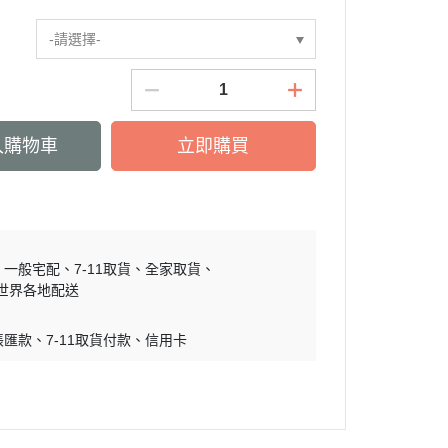
慕敏家族 Moomin
-請選擇-
卡丘/動物森友會/
sand 貓福珊迪
SAMARU
竺鼠車車
入購物車
立即購買
一般宅配
7-11取貨
全家取貨
世界各地配送
帳匯款
7-11取貨付款
信用卡