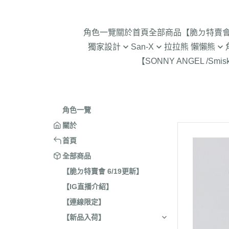
角色一覽
關於
首頁
全部商品
【脆ㄉ特賣會 
獨家設計
San-X
拉拉熊 懶懶熊
【SONNY ANGEL /Smis
2024年聖誕節
趴趴熊/烤焦麵包/阿福柔/甜點貓
拉拉熊 懶懶熊 專賣店限
角落生物 
2025蛇年迎新春
憂傷馬戲團
現貨-拉拉熊 懶懶熊 (8/7
2026年9
意志薄弱醬
2026年12月 正月羊年
2025年11
角色一覽
豆腐鯊
2026年10月 一起旅行/麵
2025年9
關於
跳跳小雞
2026年9月 馬卡龍萬聖節
2025年8
首頁
典復刻/心心相印
2025年5
全部商品
2026年8月 一番賞/四季
2025年3
【脆ㄉ特賣會 6/19更新】
活雜貨
【IG直播介紹】
2024年1
2026年7月 實驗室
【連線限定】
2024年1
2026年5月 一番賞/黑白
號/拉麵職
【新品入荷】