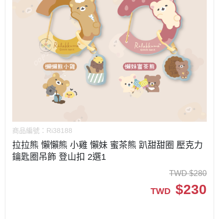
商品編號：
Ri38188
拉拉熊 懶懶熊 小雞 懶妹 蜜茶熊 趴甜甜圈 壓克力
鑰匙圈吊飾 登山扣 2選1
TWD
$
280
$
230
TWD