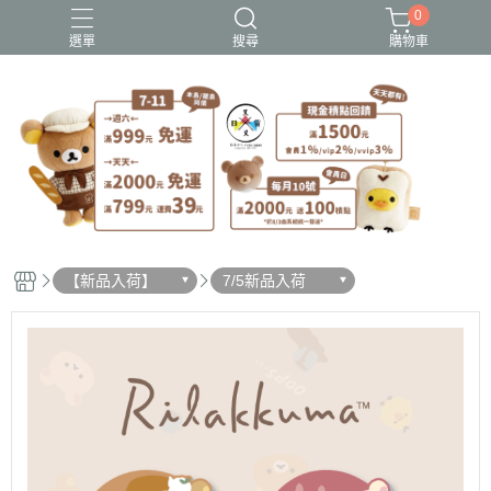
0
選單
搜尋
購物車
史努比歐拉夫
吉伊卡哇
憂傷馬戲團
拉拉熊
迪士尼-玩具總動員
【新品入荷】
7/5新品入荷