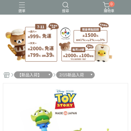
0
選單
搜尋
購物車
史努比歐拉夫
吉伊卡哇
憂傷馬戲團
拉拉熊
迪士尼-玩具總動員
【新品入荷】
2/15新品入荷