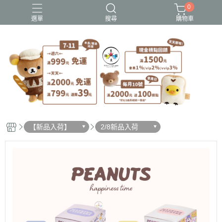
0
選單
搜尋
購物車
史努比歐拉夫
吉伊卡哇
憂傷馬戲團
拉拉熊
迪士尼-玩具總動員
【新品入荷】
2/8新品入荷