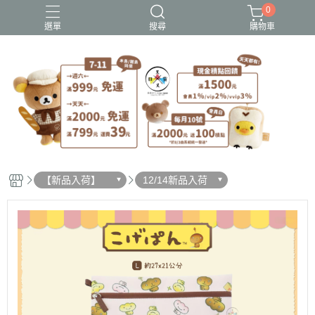
0
選單
搜尋
購物車
史努比歐拉夫
吉伊卡哇
憂傷馬戲團
拉拉熊
迪士尼-玩具總動員
【新品入荷】
12/14新品入荷