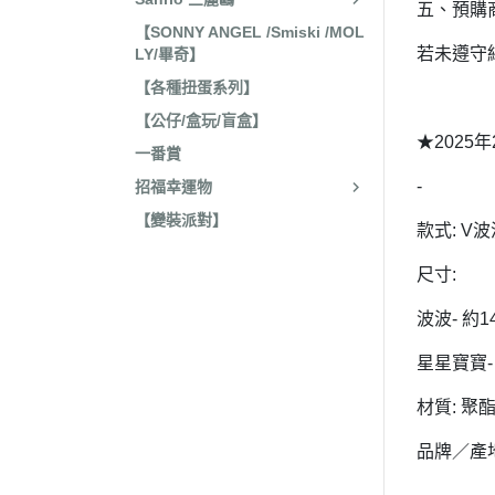
五、預購
收藏
2022年4
【SONNY ANGEL /Smiski /MOL
保暖小物
若未遵守
LY/畢奇】
2022年3
文具
【各種扭蛋系列】
2022年3
【公仔/盒玩/盲盒】
廚房用具/餐具
2021年1
★2025
一番賞
飾品、美妝產品
2021年1
-
招福幸運物
旅行用品
2021年1
【變裝派對】
款式: V
居家收納 裝飾
2021年9
洗漱衛浴用品
尺寸:
2021年4
服飾配件
2021年4
波波- 約14
其他
2021年2
星星寶寶- 
嬰兒 阿卡將
2021年2
材質: 聚
2020年4
品牌／產
2020年4