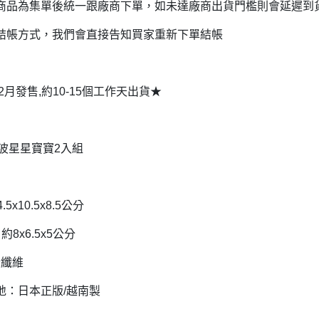
商品為集單後統一跟廠商下單，如未達廠商出貨門檻則會延遲到
DECOLE 三毛貓酒吧
月 10周年全員集合
DECOLE 西瓜天堂
結帳方式，我們會直接告知買家重新下單結帳
月 10周年海底世界
DECOLE 咖啡廳系列
月 10周年變裝柴犬
DECOLE 秋季特產
1月 甜點店
年2月發售,約10-15個工作天出貨★
DECOLE 旅貓
2月 戲院爆米花
DECOLE 商店街 植物咖啡廳
2月 恐龍的回憶
波波星星寶寶2入組
DECOLE 商店街 中華料理
月 美式速食店
DECOLE 商店街 咖啡廳
月 公園玩耍
DECOLE 商店街 壽司店
月 水果假期
.5x10.5x8.5公分
DECOLE 南瓜收穫祭
月 花叢相遇兔兔
約8x6.5x5公分
DECOLE 萬聖節南瓜王國
月 棉花糖樂園
酯纖維
DECOLE 昭和聖誕派對
月 露營登山系列
DECOLE 耶誕市集
地：日本正版/越南製
月 炸豬排餐系列
DECOLE 萬聖節百鬼夜行派對