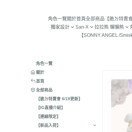
角色一覽
關於
首頁
全部商品
【脆ㄉ特賣會 
獨家設計
San-X
拉拉熊 懶懶熊
【SONNY ANGEL /Smis
2024年聖誕節
趴趴熊/烤焦麵包/阿福柔/甜點貓
拉拉熊 懶懶熊 專賣店限
角落生物 
2025蛇年迎新春
憂傷馬戲團
現貨-拉拉熊 懶懶熊 (8/4
2026年9
意志薄弱醬
2026年12月 正月羊年
2025年11
角色一覽
豆腐鯊
2026年10月 一起旅行/麵
2025年9
關於
跳跳小雞
2026年9月 馬卡龍萬聖節
2025年8
首頁
典復刻/心心相印
2025年5
全部商品
2026年8月 一番賞/四季
2025年3
【脆ㄉ特賣會 6/19更新】
活雜貨
【IG直播介紹】
2024年1
2026年7月 實驗室
【連線限定】
2024年1
2026年5月 一番賞/黑白
號/拉麵職
【新品入荷】