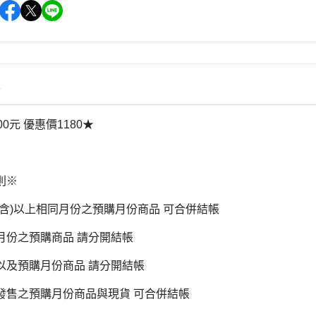
雜貨/聯
月 31冰淇淋聯名
【iPhone 6/6s專用保護殼周邊】
DECOLE 柚子日和
月 療癒表情
【APPLE WATCH/AirTag保護套
DECOLE 房間裝飾
周邊】
月 豬排美食公園
世界
DECOLE 滿月團圓
【夾式手機指環扣.附手機背帶】
2月 居家辦公小物
辦公室雜
情
DECOLE 午後貓咪
【行動電源】
2月 熊熊咖啡館
DECOLE 賞櫻之旅
2月 奢華下午茶
00元 優惠價1180★
小清新咖
DECOLE 月見旅店
月 2022聖誕節
DECOLE 草莓季
1月 寶寶托嬰中心
年/一番
則※
DECOLE 招福文具
0月 變裝愛麗絲
DECOLE 草莓咖啡廳
(含)以上相同月份之預購月份商品 可合併結帳
/拉麵職
0月 經典回顧系列
DECOLE 節分祭
月份之預購商品 請分開結帳
月 療癒國度
DECOLE 櫻花盛開
場景
月 幽靈遊樂園
以及預購月份商品 請分開結帳
DECOLE 休閒花園農場
遛娃包
月 星空列車
發售之預購月份商品與現貨 可合併結帳
DECOLE 貝貓
月 鳥類好朋友