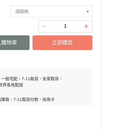
慕敏家族 Moomin
-請選擇-
卡丘/動物森友會/
sand 貓福珊迪
SAMARU
竺鼠車車
入購物車
立即購買
一般宅配
7-11取貨
全家取貨
世界各地配送
帳匯款
7-11取貨付款
信用卡