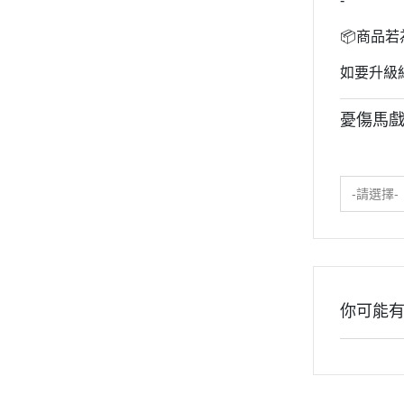
-
2020年0
2020年0
📦商品
貓咪三兄妺
如要升級
睡衣派對
憂傷馬戲
絨毛玩偶、
包包、票卡
手機、耳機
-請選擇-
保暖小物
文具
餐具
其他
你可能