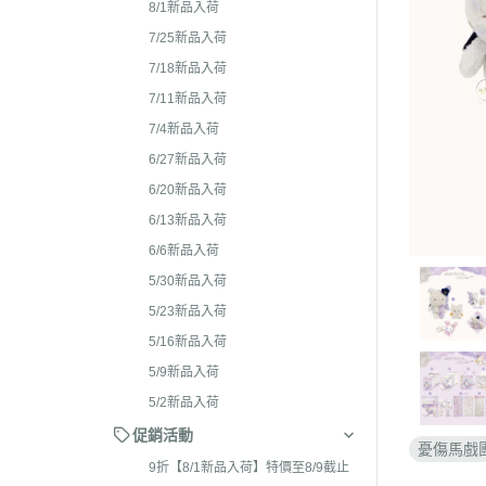
2026年4月 懶妹特輯
8/1新品入荷
2024年8
2026年3月 蜜茶熊 幸運
7/25新品入荷
2024年7
配色/櫻花盛開/san-x小鎮
7/18新品入荷
2024年5月
貨
7/11新品入荷
2024年3月 
7/4新品入荷
2026年2月 笑臉迎人/小
聯名
6/27新品入荷
2026年1月 一番賞
2023年1
6/20新品入荷
2025年12月 變裝馬年/
2023年1
6/13新品入荷
貓/愛漂亮/燙布貼風格
6/6新品入荷
2023年1
2025年11月 蜂蜜森林聖
5/30新品入荷
2023年1
羔羊毛/居家好物/SAN-X
5/23新品入荷
理小天才/
2025年10月 等你回家/s
5/16新品入荷
2023年9
宙/壽司職人/禮盒組/寫真
5/9新品入荷
2023年8
2025年9月 Mister Don
5/2新品入荷
基礎款/開學雜貨/萬
2023年7月
促銷活動
憂傷馬戲
裝/2026行事曆
2023年4
9折【8/1新品入荷】特價至8/9截止