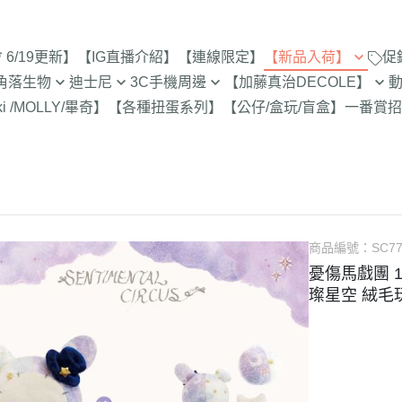
6/19更新】
【IG直播介紹】
【連線限定】
【新品入荷】
促
角落生物
迪士尼
3C手機周邊
【加藤真治DECOLE】
8/1新品入荷
9折【8/1新品
ki /MOLLY/畢奇】
【各種扭蛋系列】
【公仔/盒玩/盲盒】
一番賞
招
止
定
專賣店限定
【達菲雪莉枚畫家貓.Duffy
【iPhone 17Pro Max/Air專用保
DECOLE 萬聖節派對廣場
史努比/歐拉夫
西村裕
7/25新品入荷
Shelliemay Gelatoni】
護殼周邊】
招財貓富士
脆的特賣會 拉
更新)
月 心心相印
DECOLE 日本各地旅遊
史努比 專賣店
吉伊卡
7/18新品入荷
【玩具總動員】
【iPhone 17Pro/17專用保護殼
史努比 玻璃
月 SAN-X宇宙
DECOLE 花之國的愛麗絲
哆啦A夢
吉伊卡
7/11新品入荷
周邊】
300-售完為止
【公主系列】
包坊
月 萬聖節變裝
DECOLE 南方島嶼度假
蠟筆小新
小熊學校 
7/4新品入荷
【iPhone 16Pro Max/Plus專用
玻璃 糖果罐 
【怪獸大學 怪獸電力公司】
派對/經
月 企鵝湖
DECOLE 新婚快樂
湯姆貓與傑利
卡娜赫
6/27新品入荷
商品編號：
SC77
保護殼周邊】
為止
【愛麗絲】
月 夢想成真
DECOLE 新生寶寶
櫻桃小丸子
Care 
憂傷馬戲團 
6/20新品入荷
【iPhone 16Pro/16專用保護殼
配色/生
【小熊維尼】
璨星空 絨毛
月 進化論
DECOLE 女兒節
宮崎駿 龍貓 
Miffy
周邊】
6/13新品入荷
【小飛象】
女
2月 變裝蛇年
DECOLE 巧克力萬歲
泡泡先生
【iPhone 15Pro Max/Plus專用
6/6新品入荷
【米奇米妮】
美少女戰士
保護殼周邊】
0月 日常隨筆畫/表情符
DECOLE 招福兔年
野貓軍
5/30新品入荷
設計
人
【奇奇蒂蒂 唐老鴨黛西】
小小兵
【iPhone 15Pro/15專用保護殼
DECOLE 大野狼與小紅帽
植物小
5/23新品入荷