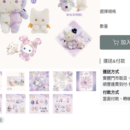
周邊】
月 天使偶像
【史迪奇 瑪麗貓 獅子王 101忠
芝麻街
DECOLE 檸檬季
嚕嚕米 
5/16新品入荷
草/四季
狗 小姐與流氓 小飛俠】
選擇規格
【iPhone 14Pro Max/Plus專用
月 生鮮超市
精靈寶可夢皮
DECOLE 賞月派對
mofu
5/9新品入荷
/美妝雜
保護殼周邊】
瑪莉歐
DECOLE 豐收秋季
兔丸 U
5/2新品入荷
數量
【iPhone 14Pro/14專用保護殼
鬼滅之刃
Mister Donut 甜甜圈
DECOLE 貓咪寫真
確幸日常
周邊】
PUI PUI 天
加
DECOLE 小春茶屋
【iPhone 13專用保護殼周邊】
2月 變裝龍年
哥吉拉
DECOLE 雨天漫步
變裝招財
【iPhone 12/12pro專用保護殼周
1月 草莓蛋糕聖誕節
運送&付款
DECOLE 端午節
邊】
1月 寶寶幼兒園
誕派對/
DECOLE 風神雷神貓
運送方式
【AirPods 1/2/3/4/PRO1/PRO2
0月 療癒國度第二彈/料
實體門市取貨
宇宙
保護套】
DECOLE 夏季庭院
順豐運費到付-
肥嘟嘟麻糬
an-x宇
【iPhone 11/11pro/XR專用保護
DECOLE 春天的公園
付款方式
月 扮鬼萬聖節
照
殼周邊】
當面付款
轉
DECOLE 松足神社
月 外星人來襲
ut甜甜圈/
【iPhone X專用保護殼周邊】
DECOLE 大吉大利
聖節變
 祭典
【iPhone SE/8/7專用保護殼周
DECOLE 大眾浴場
團
月 花仙子
邊】
DECOLE 柚子湯屋