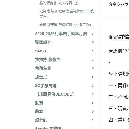
2025年8月 一番賞/廚房
2023年3
脆的特賣會 拉拉熊 買1送1
分享商品到
名文具/Y2K
史努比 玻璃 糖果罐 空罐特價300-售
2023年2
2025年7月 電玩遊戲
完為止
2023年2
玻璃 糖果罐 空罐特價199-售完為止
2025年5月 一番賞/花花
2022年1
2025/2026行事曆手帳本月曆
2025年3月 雨過天晴/
商品詳
2022年1
獨家設計
貨/復刻
2022年1
★原價13
San-X
2025年2月 懶妹小惡魔/
拉拉熊 懶懶熊
2022年11
啡館
-
角落生物
2022年1
2024年12月 療癒小窩/蛇
※下標規
迪士尼
賞
2022年1
一、兩件
3C手機周邊
2024年10月 小確幸日常
2022年1
【加藤真治DECOLE】
人/表情符號/Y2K回顧
二、不同
2022年7
動畫
絨毛玩偶、吊飾、沙包、
2022年7
三、現貨
繪本
包包、票卡夾、眼鏡盒、
2022年6
四、當月
設計師
手機、耳機、電腦周邊
2022年4
Sanrio 三麗鷗