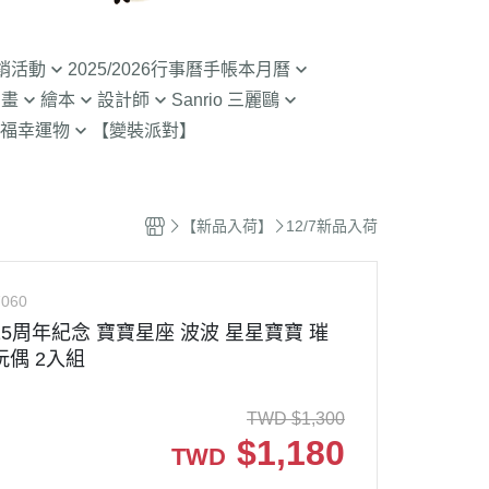
銷活動
2025/2026行事曆手帳本月曆
動畫
繪本
設計師
Sanrio 三麗鷗
入荷】特價至8/9截
清倉99元起! 2026行事曆手帳本
福幸運物
【變裝派對】
月曆
二
SOU SOU京都品牌
【Sanrio-凱蒂貓 Kitty】
山達摩
拉熊 買1送1
2.9折起!2025年行事曆手帳本月
限定
哇 專賣店限定
不二家 PEKO
【Sanrio-雙子星 KIKILALA】
曆
 糖果罐 空罐特價
哇
杯緣子 杯緣子女孩OL小姐
【Sanrio-庫洛米 美樂蒂
【新品入荷】
12/7新品入荷
63元起出清 過期行事曆手帳本月
Melody】
The Bears School
宇宙人CRAFTHOLIC
曆
空罐特價199-售完
【Sanrio-蛋黃哥】
鼠
拉
060
【Sanrio-布丁狗 大耳狗 帕恰
Bears彩虹熊
15周年紀念 寶寶星座 波波 星星寶寶 璀
狗】
玩偶 2入組
魔女宅急便 神隱少
 米菲 米飛兔
【Sanrio-人魚漢頓 酷企鵝 大眼
.Brabapapa
蛙】
TWD
$
1,300
團
$
1,180
TWD
精靈 屁桃 醜比頭