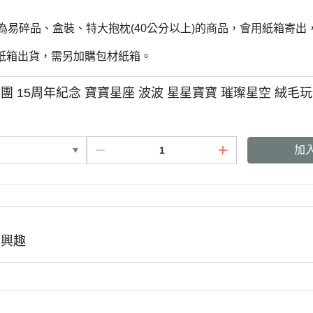
3月 經典復古單寧牛仔
DECOLE 聖誕節
2月 草莓甜點咖啡系列
若為易碎品、盒裝、特大抱枕(40公分以上)的商品，會用紙箱寄
DECOLE 干支虎年
系列
紙箱出貨，需另加購包材紙箱。
DECOLE 2021牛年
DECOLE 2020鼠年
團 15周年紀念 寶寶星座 波波 星星寶寶 璀璨星空 絨毛玩
吊飾、沙包、場景
DECOLE 擴香石
夾、眼鏡盒
DECOLE 其他
周邊
加
有興趣