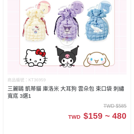
商品編號：
KT36959
三麗鷗 凱蒂貓 庫洛米 大耳狗 雲朵包 束口袋 刺繡
寬底 3選1
TWD
$
585
$
159 ~ 480
TWD