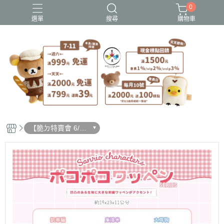
0
選單
搜尋
購物車
史努比歐拉夫
吉伊卡哇
憂傷馬戲團
拉拉熊
迪士尼-玩具總動員
【脆ㄉ特賣會 6/19
更新】