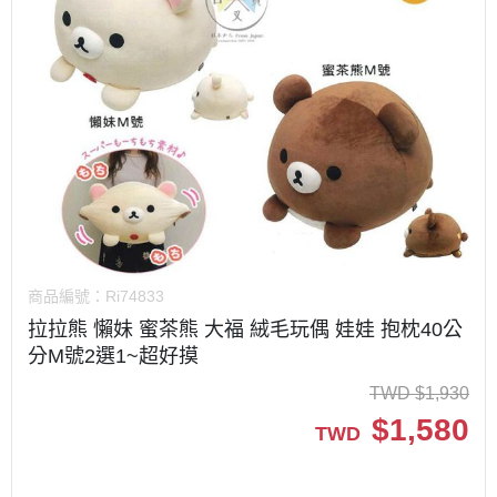
商品編號：
Ri74833
拉拉熊 懶妹 蜜茶熊 大福 絨毛玩偶 娃娃 抱枕40公
分M號2選1~超好摸
TWD
$
1,930
$
1,580
TWD