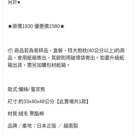
另計●
★原價1930 優惠價1580★
📦 商品若為易碎品、盒裝、特大抱枕(40公分以上)的商
品，會用紙箱寄出，其餘則用破壞袋寄出。如要升級紙
箱出貨，需另加購包材紙箱。
款式:懶妹/ 蜜茶熊
尺寸:約33x40x48公分【此賣場共1款】
材質:絨毛 聚酯棉
品牌／產地：日本正版 ／ 越南製