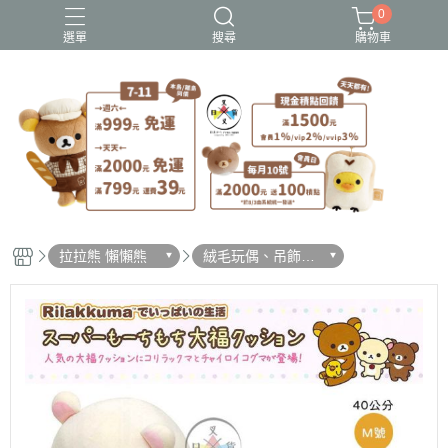
0
選單
搜尋
購物車
史努比歐拉夫
吉伊卡哇
憂傷馬戲團
拉拉熊
迪士尼-玩具總動員
拉拉熊 懶懶熊
絨毛玩偶、吊飾、
沙包、場景