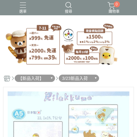
0
選單
搜尋
購物車
史努比歐拉夫
吉伊卡哇
憂傷馬戲團
拉拉熊
迪士尼-玩具總動員
【新品入荷】
3/23新品入荷