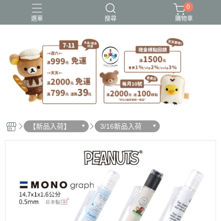
0
選單
搜尋
購物車
史努比歐拉夫
吉伊卡哇
憂傷馬戲團
拉拉熊
迪士尼-玩具總動員
【新品入荷】
3/16新品入荷