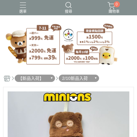
0
選單
搜尋
購物車
史努比歐拉夫
吉伊卡哇
憂傷馬戲團
拉拉熊
迪士尼-玩具總動員
【新品入荷】
2/10新品入荷