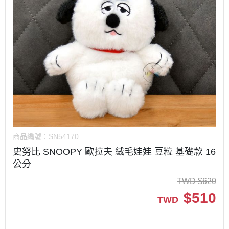
商品編號：
SN54170
史努比 SNOOPY 歐拉夫 絨毛娃娃 豆粒 基礎款 16
公分
TWD
$
620
$
510
TWD