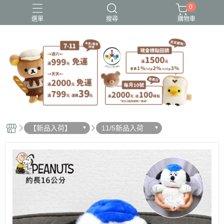
0
選單
搜尋
購物車
史努比歐拉夫
吉伊卡哇
憂傷馬戲團
拉拉熊
迪士尼-玩具總動員
【新品入荷】
11/5新品入荷