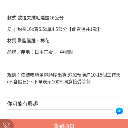
款式:歐拉夫絨毛娃娃16公分
尺寸:約長16x寬5.5x厚4.5公分【此賣場共1款】
材質:聚脂纖維、棉花
品牌／產地：日本正版 ／ 中國製
-
規則：依結帳填單排順序出貨,追加預購約10-15個工作天
(不含假日)~~下單表示100%同意接受等待
你可能有興趣
貨到通知